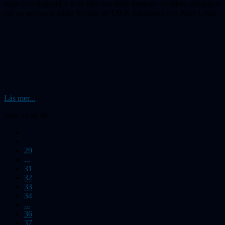
hade bytt skepnad och en liten bar hade inrättats. Kvällens attraktion
var en astroquiz under ledning av Ulf R Johansson och Peter Linde.
Läs mer...
Sida 34 av 46
29
...
31
32
33
34
...
36
37