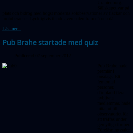
Uranienborg.
Sällskapet var på
plats och bidrog med högst moderna solobservationer av fläckar och
protuberanser. Lyckligtvis tittade även solen fram då och då.
Läs mer...
Pub Brahe startade med quiz
Publicerad 07 september 2012
Pub Brahe hade
premiär i
onsdags. Ett
femtontal
personer,
däribland flera
nyblivna
medlemmar, hade
hittat ut till
observatoriet för
att träffas under
gemytliga former.
Föreläsningssalen