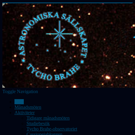
Toggle Navigation
Hem
Månadsmöten
Aktiviteter
Tidigare månadsmöten
Studiebesök
Tycho Brahe-observatoriet
Cassiopeiabloggen