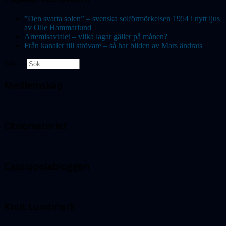
”Den svarta solen” – svenska solförmörkelsen 1954 i nytt ljus
av Olle Hammarlund
Artemisavtalet – vilka lagar gäller på månen?
Från kanaler till strövare – så har bilden av Mars ändrats
Sök ...
Medlemskap
Observatoriet
Cassiopeiabloggen
Knut Lundmark