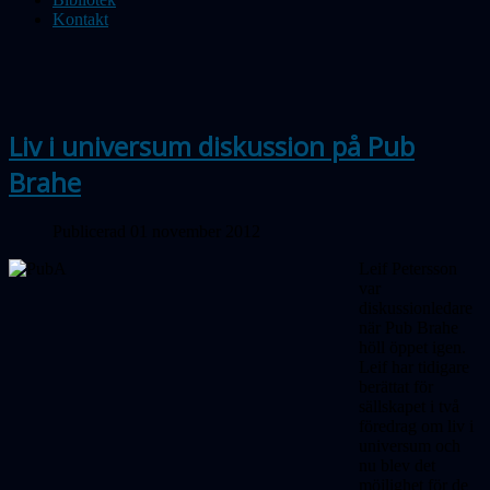
Kontakt
Liv i universum diskussion på Pub
Brahe
Publicerad 01 november 2012
Leif Petersson
var
diskussionledare
när Pub Brahe
höll öppet igen.
Leif har tidigare
berättat för
sällskapet i två
föredrag om liv i
universum och
nu blev det
möjlighet för de