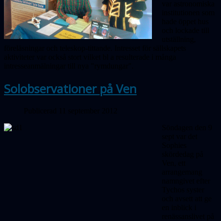
var astronomiska
institutionen som
hade öppet hus
och lockade till
utställning,
föreläsningar och teleskop-tittande. Intresset för sällskapets
aktiviteter var också stort vilket bl a resulterade i många
intresseanmälningar till nya "rymdungar".
Solobservationer på Ven
Publicerad 11 september 2012
Söndagen den 9
sept var det
Sophies
skördedag på
Ven, ett
arrangemang
namngivet efter
Tychos syster
och avsett att ge
en inblick i
renässanslivet på