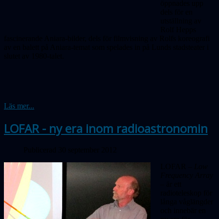
öppnades upp
dels för en
utställning av
Rolf Hepps
fascinerande Aniara-bilder, dels för filmvisning av Rolfs koreografi
av en balett på Aniara-temat som spelades in på Lunds stadsteater i
slutet av 1980-talet.
Läs mer...
LOFAR - ny era inom radioastronomin
Publicerad 30 september 2012
LOFAR –
Low
Frequency Array
– är ett
radioteleskop för
långa våglängder
och innebär en