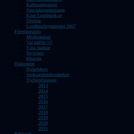
Kulturastronomi
Specialarrangemang
Knut Lundmark.se
Diverse
Lundmarksymposiet 2007
Föreningsinfo
Medlemskap
Var träffas vi?
Våra stadgar
Styrelsen
Historia
Dokument
Nyhetsbrev
Verksamhetsberättelser
Tychopristagare
2013
2014
2015
2016
2017
2018
2019
2020
2021
Bibliotek