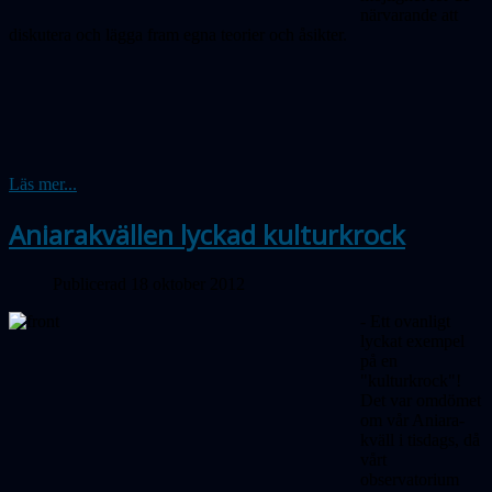
närvarande att
diskutera och lägga fram egna teorier och åsikter.
Läs mer...
Aniarakvällen lyckad kulturkrock
Publicerad 18 oktober 2012
- Ett ovanligt
lyckat exempel
på en
"kulturkrock"!
Det var omdömet
om vår Aniara-
kväll i tisdags, då
vårt
observatorium