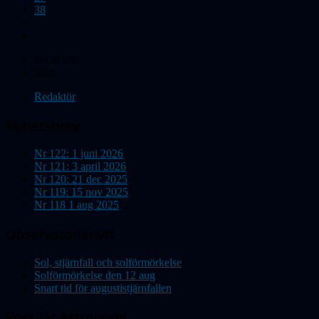
38
Du är här:
Start
Redaktör
Nyhetsbrev
Nr 122: 1 juni 2026
Nr 121: 3 april 2026
Nr 120: 21 dec 2025
Nr 119: 15 nov 2025
Nr 118 1 aug 2025
Observatorienytt
Sol, stjärnfall och solförmörkelse
Solförmörkelse den 12 aug
Snart tid för augustistjärnfallen
Populär Astronomi