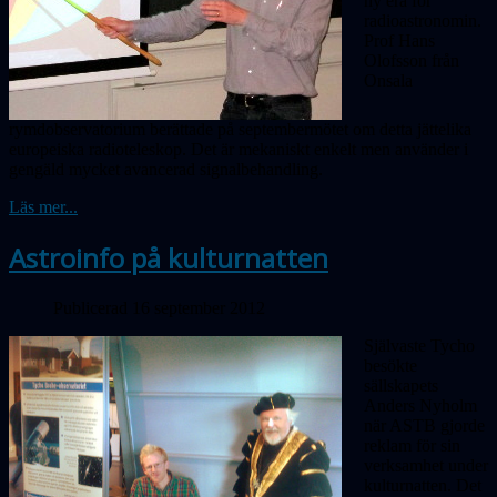
ny era för
radioastronomin.
Prof Hans
Olofsson från
Onsala
rymdobservatorium berättade på septembermötet om detta jättelika
europeiska radioteleskop. Det är mekaniskt enkelt men använder i
gengäld mycket avancerad signalbehandling.
Läs mer...
Astroinfo på kulturnatten
Publicerad 16 september 2012
Självaste Tycho
besökte
sällskapets
Anders Nyholm
när ASTB gjorde
reklam för sin
verksamhet under
kulturnatten. Det