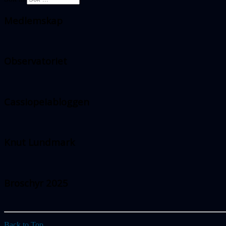
Medlemskap
Observatoriet
Cassiopeiabloggen
Knut Lundmark
Broschyr 2025
Back to Top