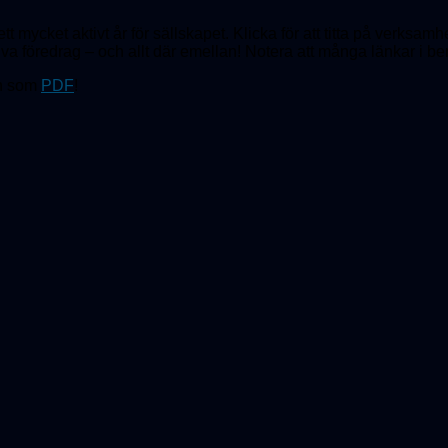
tt mycket aktivt år för sällskapet. Klicka för att titta på verksam
tiva föredrag – och allt där emellan! Notera att många länkar i berä
n som
PDF
!