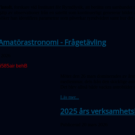
intoft
, forskare vid Institutet för Rymdfysik, att berätta om samband
älp av observationer från en satellit som kontinuerligt genererar bilde
söker han identifiera parametrar som påverkar rymdvädret samt hur det 
Amatörastronomi - Frågetävling
l 2026
Mötet den 26 mars dominerades av årsm
medlemmar, dels från den skicklige ast
Det blev alltså både vackra astrobilder 
Läs mer...
2025 års verksamhets
Publicerad 20 mars 2026