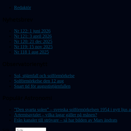
Redaktör
Nyhetsbrev
Nr 122: 1 juni 2026
Nr 121: 3 april 2026
Nr 120: 21 dec 2025
Nr 119: 15 nov 2025
Nr 118 1 aug 2025
Observatorienytt
Sol, stjärnfall och solförmörkelse
Solförmörkelse den 12 aug
Snart tid för augustistjärnfallen
Populär Astronomi
”Den svarta solen” – svenska solförmörkelsen 1954 i nytt lju
Artemisavtalet – vilka lagar gäller på månen?
Från kanaler till strövare – så har bilden av Mars ändrats
Sök ...