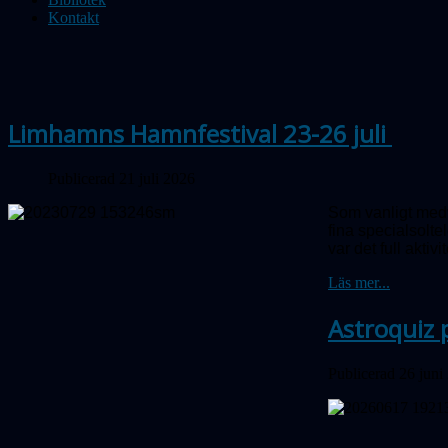
Kontakt
Limhamns Hamnfestival 23-26 juli
Publicerad 21 juli 2026
Som vanligt medv
fina special­sol
var det full aktivit
Läs mer...
Astroquiz 
Publicerad 26 juni