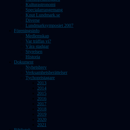
Kulturastronomi
Specialarrangemang
Knut Lundmark.se
Diverse
Lundmarksymposiet 2007
Föreningsinfo
Medlemskap
Var träffas vi?
Våra stadgar
Styrelsen
Historia
Dokument
Nyhetsbrev
Verksamhetsberättelser
Tychopristagare
2013
2014
2015
2016
2017
2018
2019
2020
2021
Bibliotek