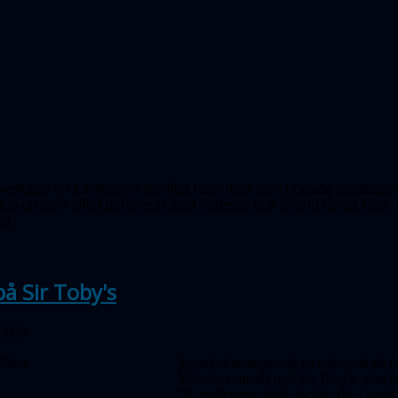
erkade vi i Limhamns trevliga hamnfest som började torsdagen d
teleskop som alltid genererar stort intresse och ibland långa kö
et.
på Sir Toby's
 2026
Senast vi arrangerade en astroquiz på p
Malmös centrala pub Sir Toby's, som gen
20 medlemmar hade lockats dit – kanske