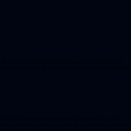
en 23 juli och höll på fram till söndagen. Vi använde våra
er. Vädret var som bäst på torsdagen men även de andra dagarna
ub var 2019. Nu tog vi upp idén på nytt och liksom då så var vi på
eröst hade ställt en del av sina lokaler till vårt förfogande. Närmare
 beroende på att den duktige och ambitiöse quizledaren hette Bengt