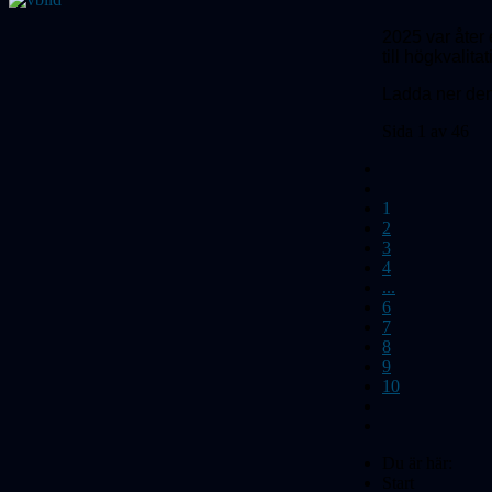
2025 var åter e
till högkvalita
Ladda ner de
Sida 1 av 46
1
2
3
4
...
6
7
8
9
10
Du är här:
Start