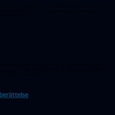
et mellan solens magnetism och rymdvädrets påverkan på jorden. Det
r av solens magnetfält. Med hjälp av matematiska modeller av
ändras över tid.
ötesförhandlingar. Men vi bjöd även på två bidrag från våra egna
rofotografen Tomas Jürisoo, dels från minneskonstnären Karl Palm.
och en finurlig frågetävling!
berättelse