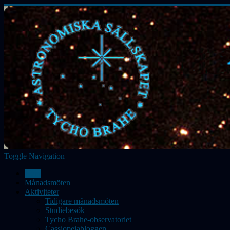
Toggle Navigation
Hem
Månadsmöten
Aktiviteter
Tidigare månadsmöten
Studiebesök
Tycho Brahe-observatoriet
Cassiopeiabloggen