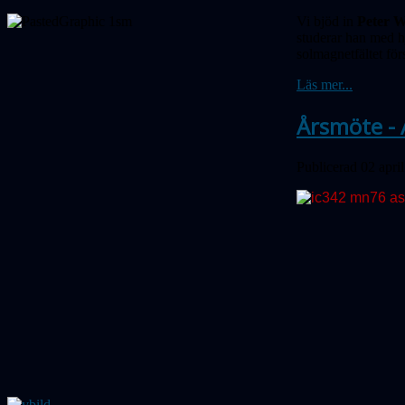
Vi bjöd in
Peter W
studerar han med hj
solmagnetfältet för
Läs mer...
Årsmöte - 
Publicerad 02 apri