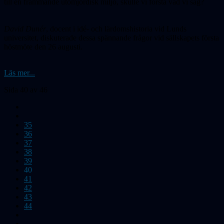
till en främmande utomjordisk miljö, skulle vi förstå vad vi såg?
David Dunér
, docent i idé- och lärdomshistoria vid Lunds
universitet, diskuterade dessa spännande frågor vid sällskapets första
höstmöte den 26 augusti.
Läs mer...
Sida 40 av 46
35
36
37
38
39
40
41
42
43
44