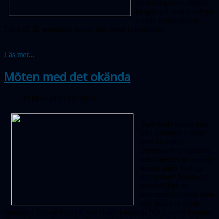
samarrangerade, liksom
tidigare på Sturup och på
Lunds stadsbibliotek.
Fram till 30 september kunde den beses i stadshuset.
Läs mer...
Möten med det okända
Publicerad 13 juli 2010
Vad skulle hända med
vårt tänkande i mötet
med en annan
främmande civilisation,
med varelser av en helt
annan miljö, biologi
och kultur? Skulle det
vara möjligt att
kommunicera med dem
och skulle vi förstå
varandra? Om de kom hit, vad skulle hända då? Och om vi kommer