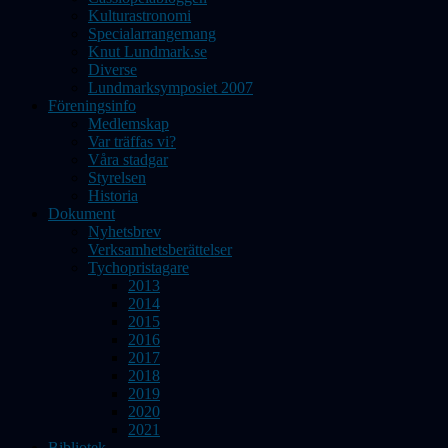
Kulturastronomi
Specialarrangemang
Knut Lundmark.se
Diverse
Lundmarksymposiet 2007
Föreningsinfo
Medlemskap
Var träffas vi?
Våra stadgar
Styrelsen
Historia
Dokument
Nyhetsbrev
Verksamhetsberättelser
Tychopristagare
2013
2014
2015
2016
2017
2018
2019
2020
2021
Bibliotek