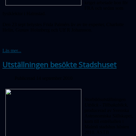
kriget arbetade hon för
FRA och sedan som
fysiklektor i Halmstad.
Den 23 sept belystes Frida Palmérs liv av tre experter, Charlotte
Helin, Gustav Holmberg och Ulf R Johansson.
Läs mer...
Utställningen besökte Stadshuset
Publicerad 14 september 2010
Storbildsutställningen
Utblick - Tillbakablick
,
producerad av Svenska
Astronomiska Sällskapet,
kom till entréhallen i
Malmö stadshus hösten
2010. ASTB