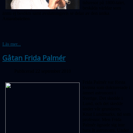
tidsresor på 1800-talet,
beskåda världar som
ännu ej besökts samt avslutningsvis se delar av den unika
Aniarabaletten.
Läs mer...
Gåtan Frida Palmér
Publicerad 22 september 2010
Frida Palmér var första
kvinna som doktorerade i
ämnet astronomi i
Sverige. Det skedde i
Lund, och det skedde
under vår grundares,
Knut Lundmarks, tid som
professor. Men Frida
Palmér ägnade sig inte
bara åt astronomi. Under