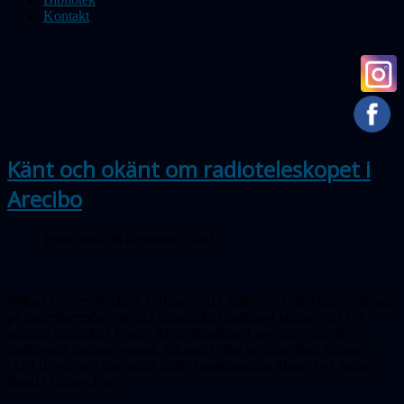
Kontakt
Känt och okänt om radioteleskopet i
Arecibo
Publicerad 08 december 2010
Mikael Lerner
, forskare verksam vid Chalmers i Göteborg, berättade
på decembermötet om det gigantiska teleskopet konstruerat i en
naturlig dalsänka i Puerto Rico. Teleskopet används både för
traditionell radioastronomi, sökandet efter utomjordiska signaler
(SETI) och som dramatisk miljö i spektakulära filmer, t ex James
Bond i
GoldenEye.