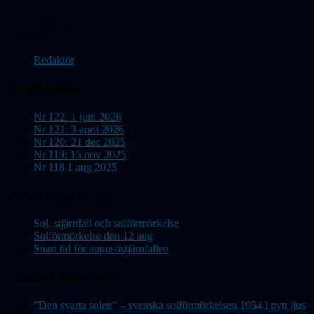
Du är här:
Start
Redaktör
Nyhetsbrev
Nr 122: 1 juni 2026
Nr 121: 3 april 2026
Nr 120: 21 dec 2025
Nr 119: 15 nov 2025
Nr 118 1 aug 2025
Observatorienytt
Sol, stjärnfall och solförmörkelse
Solförmörkelse den 12 aug
Snart tid för augustistjärnfallen
Populär Astronomi
”Den svarta solen” – svenska solförmörkelsen 1954 i nytt ljus