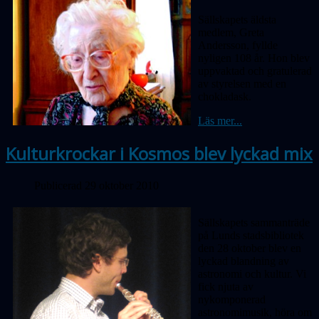
Sällskapets äldsta
medlem, Greta
Andersson, fyllde
nyligen 108 år. Hon blev
uppvaktad och gratulerad
av styrelsen med en
chokladask.
Läs mer...
Kulturkrockar i Kosmos blev lyckad mix
Publicerad 29 oktober 2010
Sällskapets sammanträde
på Lunds stadsbibliotek
den 28 oktober blev en
lyckad blandning av
astronomi och kultur. Vi
fick njuta av
nykomponerad
astronomimusik, höra om