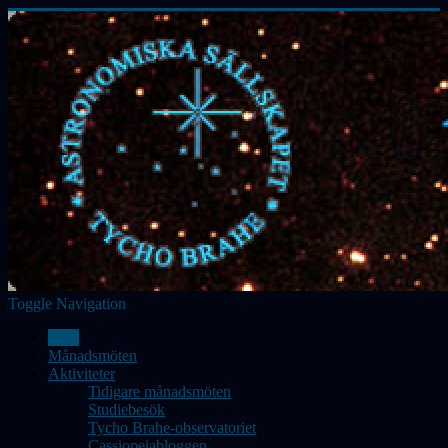
Toggle Navigation
Hem
Månadsmöten
Aktiviteter
Tidigare månadsmöten
Studiebesök
Tycho Brahe-observatoriet
Cassiopeiabloggen