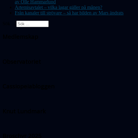
av Olle Hammarlund
Artemisavtalet – vilka lagar gäller på månen?
Från kanaler till strövare – så har bilden av Mars ändrats
Sök ...
Medlemskap
Observatoriet
Cassiopeiabloggen
Knut Lundmark
Broschyr 2025