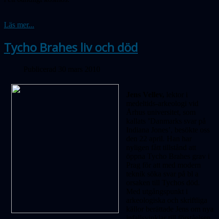
Läs mer...
Tycho Brahes liv och död
Publicerad 30 mars 2010
Jens Vellev,
lektor i
medeltids-arkeologi vid
Århus universitet, som
kallats ’Danmarks svar på
Indiana Jones’, besökte oss
den 22 april. Han har
nyligen fått tillstånd att
öppna Tycho Brahes grav i
Prag för att med modern
teknik söka svar på bl a
orsaken till Tychos död.
Med utgångspunkt i
arkeologiska och skriftliga
källor berättade Jens om nya
infallsvinklar till förståelsen