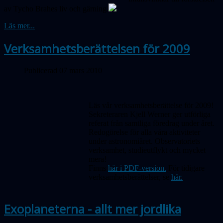
av Tycho Brahes liv och gärning.
Läs mer...
Verksamhetsberättelsen för 2009
Publicerad 07 mars 2010
Läs vår verksamhetsberättelse för 2009!
Sekreteraren Kjell Werner ger utförliga
referat från samtliga föredrag under året.
Redogörelse för alla våra aktiviteter
under astronomiåret. Observatoriets
verksamhet, studieutflykt och mycket
mera!
Finns
här i PDF-version.
För tidigare
verksamhetsberättelser, se
här.
Exoplaneterna - allt mer jordlika