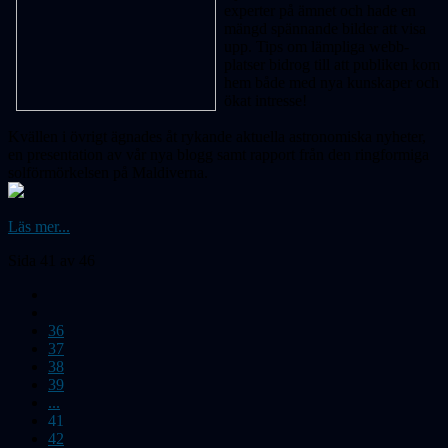
experter på ämnet och hade en
mängd spännande bilder att visa
upp. Tips om lämpliga webb-
platser bidrog till att publiken kom
hem både med nya kunskaper och
ökat intresse!
Kvällen i övrigt ägnades åt rykande aktuella astronomiska nyheter,
en presentation av vår nya blogg samt rapport från den ringformiga
solförmörkelsen på Maldiverna.
Läs mer...
Sida 41 av 46
36
37
38
39
...
41
42