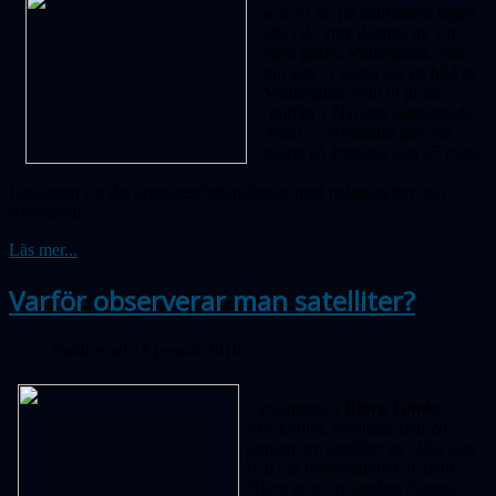
som vi ser på natthimlen ligger
alla i de yttre delarna av vår
egen galax, Vintergatan. Men
hur kan vi skapa oss en bild av
Vintergatan, som vi ju ser
’inifrån’? Nyligen disputerade
Anna S. Árnadóttir
gav oss
svaret på årsmötet den 25 mars.
Dessutom var det årsmötesförhandlingar med redogörelser och
styrelseval....
Läs mer...
Varför observerar man satelliter?
Publicerad 13 januari 2010
Civilingenjör
Björn Gimle,
Stockholm
,
berättade den 28
januari om satelliter av olika slag
och om observationer av dem.
Björn är en av landets främsta