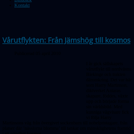
Kontakt
Vårutflykten: Från Jämshög till kosmos
Publicerad 05 april 2010
I år gick sällskapets
vårutflykt till nordvästra
Blekinge och trakten
däromkring. Det var här
som Harry Martinson,
diktverket Aniaras
skapare, föddes, växte
upp och började forma
sin världsbild. Med
kunniga vägvisare fick
vi följa Harry
Martinsons väg från övergivet sockenbarn till nobelpristagare, från
platser där ’nässlorna blomma’ till tankar om mänsklighetens framtid
i ett oändligt kosmos.