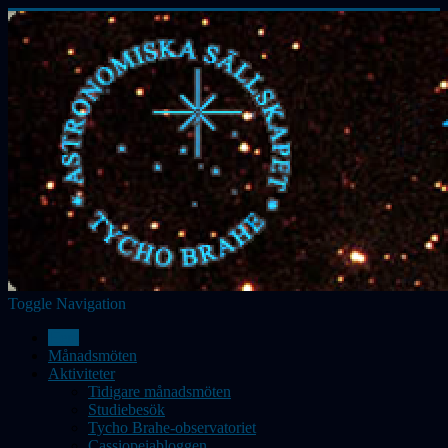
Toggle Navigation
Hem
Månadsmöten
Aktiviteter
Tidigare månadsmöten
Studiebesök
Tycho Brahe-observatoriet
Cassiopeiabloggen