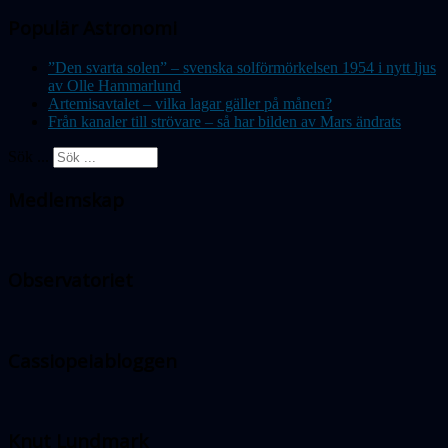
Populär Astronomi
”Den svarta solen” – svenska solförmörkelsen 1954 i nytt ljus
av Olle Hammarlund
Artemisavtalet – vilka lagar gäller på månen?
Från kanaler till strövare – så har bilden av Mars ändrats
Sök ...
Medlemskap
Observatoriet
Cassiopeiabloggen
Knut Lundmark