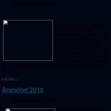
Publicerad 26 februari 2010
Den 25 feb berättade Uffe Gråe
Jørgensen, Köpenhamns
universitet, på ett "glimrende" sätt
om exoplaneter på sällskapets
möte. Det är bara 15 år sedan den
första planeten kring en annan
stjärna upptäcktes. Helt nyligen har
man upptäckt de första potentiellt
beboeliga planeterna och inom 10
år vet vi troligen hur många jordliknande planeter som kan finnas i
vår galax.
Läs mer...
Årsmötet 2010
Publicerad 26 februari 2010
Jorden, solen och de stjärnor