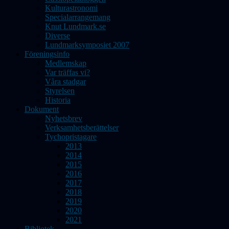
Kulturastronomi
Specialarrangemang
Knut Lundmark.se
Diverse
Lundmarksymposiet 2007
Föreningsinfo
Medlemskap
Var träffas vi?
Våra stadgar
Styrelsen
Historia
Dokument
Nyhetsbrev
Verksamhetsberättelser
Tychopristagare
2013
2014
2015
2016
2017
2018
2019
2020
2021
Bibliotek