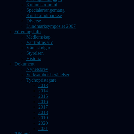
Kulturastronomi
Specialarrangemang
Knut Lundmark.se
Diverse
Lundmarksymposiet 2007
Föreningsinfo
Medlemskap
Var träffas vi?
Våra stadgar
Styrelsen
Historia
Dokument
Nyhetsbrev
Verksamhetsberättelser
Tychopristagare
2013
2014
2015
2016
2017
2018
2019
2020
2021
Bibliotek