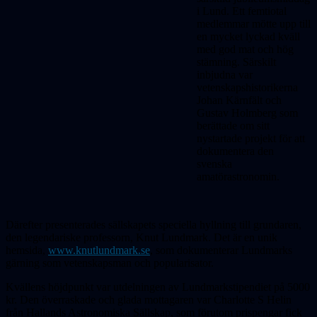
i Lund. Ett femtiotal
medlemmar mötte upp till
en mycket lyckad kväll
med god mat och hög
stämning. Särskilt
inbjudna var
vetenskapshistorikerna
Johan Kärnfält och
Gustav Holmberg som
berättade om sitt
nystartade projekt för att
dokumentera den
svenska
amatörastronomin.
Därefter presenterades sällskapets speciella hyllning till grundaren,
den legendariske professorn, Knut Lundmark. Det är en unik
hemsida,
www.knutlundmark.se
, som dokumenterar Lundmarks
gärning som vetenskapsman och popularisator.
Kvällens höjdpunkt var utdelningen av Lundmarkstipendiet på 5000
kr. Den överraskade och glada mottagaren var Charlotte S Helin
från Hallands Astronomiska Sällskap, som förutom prispengar fick