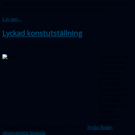
diplom och blommor. Motiveringen var "för stora ideellt bedrivna
populärastronomiska insatser i Knut Lundmarks anda."
Läs mer...
Lyckad konstutställning
Publicerad 05 april 2012
Sällskapets och
Tycho Brahe-
observatoriets
första konst-
utställning
genomfördes
lyckligen under
påskhelgen. Efter
en välbesökt
vernissage fick vi
ett antal
intresserade
besökare
dagligen. Mera utförlig information finns på
Tycho Brahe-
observatoriets hemsida
.