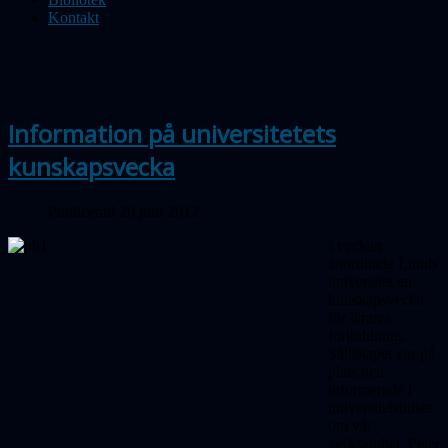
Kontakt
Information på universitetets
kunskapsvecka
Publicerad 20 juni 2012
I veckan
anordnade Lunds
universitet en
kunskapsvecka
för lärares
fortbildning.
Sällskapet var på
plats och
informerade i
universitetshuset
om vår
verksamhet. Peter