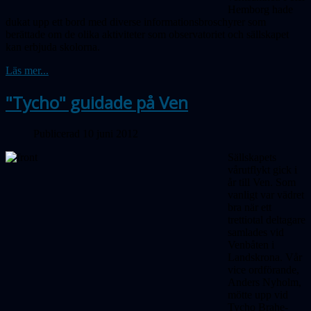
Hemborg hade
dukat upp ett bord med diverse informationsbroschyrer som
berättade om de olika aktiviteter som observatoriet och sällskapet
kan erbjuda skolorna.
Läs mer...
"Tycho" guidade på Ven
Publicerad 10 juni 2012
Sällskapets
vårutflykt gick i
år till Ven. Som
vanligt var vädret
bra när ett
trettiotal deltagare
samlades vid
Venbåten i
Landskrona. Vår
vice ordförande,
Anders Nyholm,
mötte upp vid
Tycho Brahe-