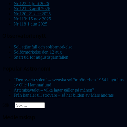
Nr 122: 1 juni 2026
Nr 121: 3 april 2026
Nr 120: 21 dec 2025
Nr 119: 15 nov 2025
Nr 118 1 aug 2025
Observatorienytt
Sol, stjärnfall och solförmörkelse
Solförmörkelse den 12 aug
Snart tid för augustistjärnfallen
Populär Astronomi
”Den svarta solen” – svenska solförmörkelsen 1954 i nytt ljus
av Olle Hammarlund
Artemisavtalet – vilka lagar gäller på månen?
Från kanaler till strövare – så har bilden av Mars ändrats
Sök ...
Medlemskap