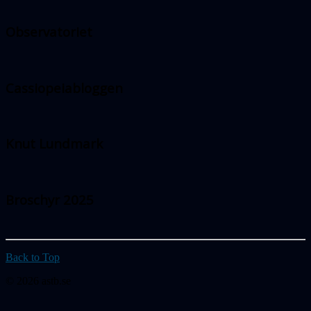
Observatoriet
Cassiopeiabloggen
Knut Lundmark
Broschyr 2025
Back to Top
© 2026 astb.se