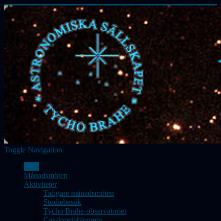
Toggle Navigation
Hem
Månadsmöten
Aktiviteter
Tidigare månadsmöten
Studiebesök
Tycho Brahe-observatoriet
Cassiopeiabloggen