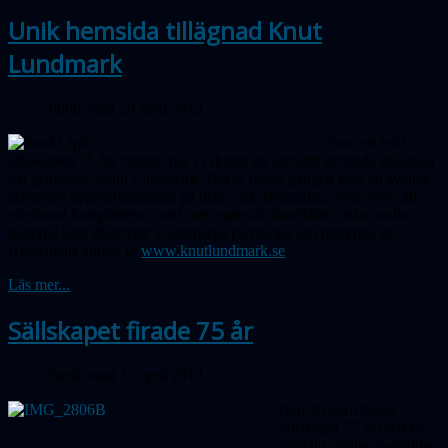
Unik hemsida tillägnad Knut
Lundmark
Publicerad 28 april 2012
Som ett led i
sällskapets 75 års firande har vi skapat en särskild hemsida tillägnad
vår grundare, Knut Lundmark. Det är första gången som en svensk
astronom uppmärksammas på detta sätt. Hemsidan, som avses att
efterhand kompletteras med mer material, innehåller redan unikt
material som illustrerar Lundmarks på många sätt märkliga liv.
Hemsidans adress är
www.knutlundmark.se
.
Läs mer...
Sällskapet firade 75 år
Publicerad 27 april 2012
Den 26 april firade
sällskapet 75 år med en
särskild jubileumsmiddag