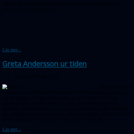
muséet på Ven i tidstypisk dräkt och gav en livfull guidning på
muséet och dess omgivningar.
Läs mer...
Greta Andersson ur tiden
Publicerad 07 Maj 2012
Sällskapets äldsta
medlem, Greta Andersson, har avlidit i en ålder av drygt 109 år och
var då troligen Sveriges tredje äldsta person. Kanske var hon
världens äldsta amatörastronom. Gretas astronomiintresse var
nämligen alltid stort och hon var en trogen medlem. 2007 hedrade
hon oss genom att vara med på Lundmarksymposiet där hon mycket
livfullt berättade om sina möten med Knut Lundmark.
Läs mer...