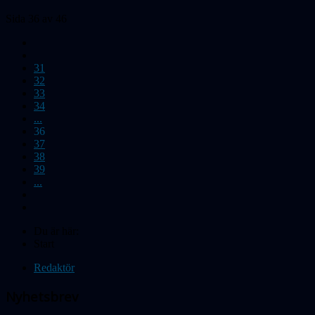
Sida 36 av 46
31
32
33
34
...
36
37
38
39
...
Du är här:
Start
Redaktör
Nyhetsbrev