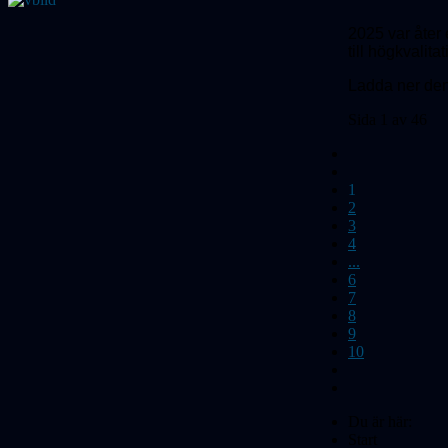
2025 var åter e
till högkvalita
Ladda ner de
Sida 1 av 46
1
2
3
4
...
6
7
8
9
10
Du är här:
Start