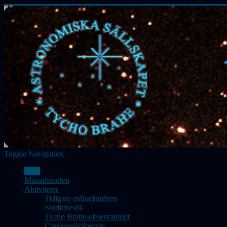
Toggle Navigation
Hem
Månadsmöten
Aktiviteter
Tidigare månadsmöten
Studiebesök
Tycho Brahe-observatoriet
Cassiopeiabloggen