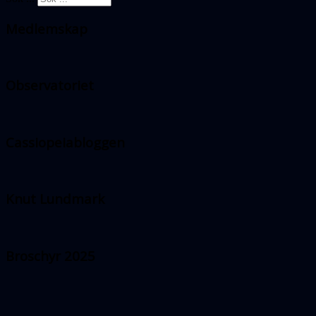
Medlemskap
Observatoriet
Cassiopeiabloggen
Knut Lundmark
Broschyr 2025