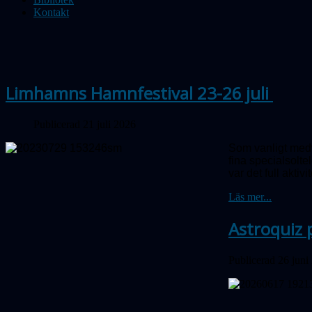
Kontakt
Limhamns Hamnfestival 23-26 juli
Publicerad 21 juli 2026
Som vanligt medv
fina special­sol
var det full aktivit
Läs mer...
Astroquiz 
Publicerad 26 juni