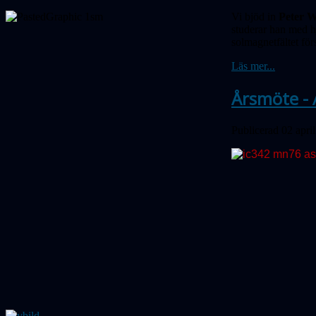
Vi bjöd in
Peter W
studerar han med hj
solmagnetfältet för
Läs mer...
Årsmöte - 
Publicerad 02 apri