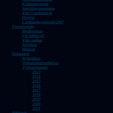
Kulturastronomi
Specialarrangemang
Knut Lundmark.se
Diverse
Lundmarksymposiet 2007
Föreningsinfo
Medlemskap
Var träffas vi?
Våra stadgar
Styrelsen
Historia
Dokument
Nyhetsbrev
Verksamhetsberättelser
Tychopristagare
2013
2014
2015
2016
2017
2018
2019
2020
2021
Bibliotek