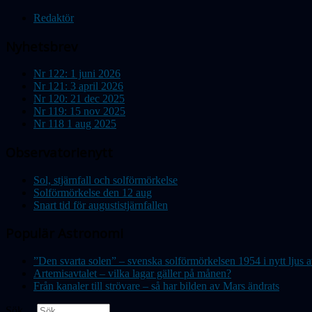
Redaktör
Nyhetsbrev
Nr 122: 1 juni 2026
Nr 121: 3 april 2026
Nr 120: 21 dec 2025
Nr 119: 15 nov 2025
Nr 118 1 aug 2025
Observatorienytt
Sol, stjärnfall och solförmörkelse
Solförmörkelse den 12 aug
Snart tid för augustistjärnfallen
Populär Astronomi
”Den svarta solen” – svenska solförmörkelsen 1954 i nytt lju
Artemisavtalet – vilka lagar gäller på månen?
Från kanaler till strövare – så har bilden av Mars ändrats
Sök ...