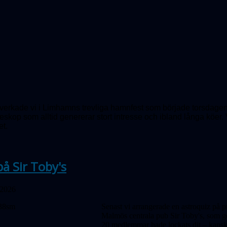
erkade vi i Limhamns trevliga hamnfest som började torsdagen d
teleskop som alltid genererar stort intresse och ibland långa kö
et.
på Sir Toby's
 2026
Senast vi arrangerade en astroquiz på p
Malmös centrala pub Sir Toby's, som gen
20 medlemmar hade lockats dit – kanske