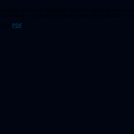
tt mycket aktivt år för sällskapet. Klicka för att titta på verksam
tiva föredrag – och allt där emellan! Notera att många länkar i berä
n som
PDF
!