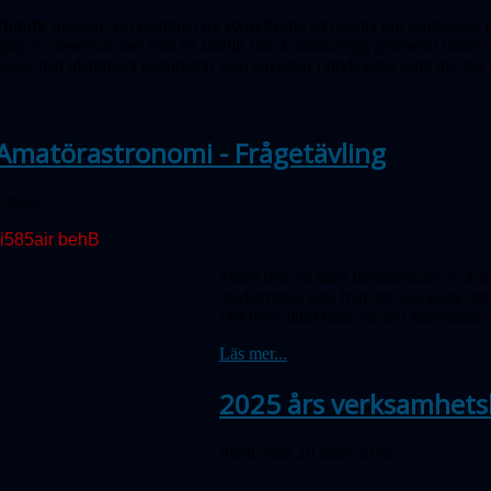
intoft
, forskare vid Institutet för Rymdfysik, att berätta om samband
älp av observationer från en satellit som kontinuerligt genererar bilde
söker han identifiera parametrar som påverkar rymdvädret samt hur det 
Amatörastronomi - Frågetävling
l 2026
Mötet den 26 mars dominerades av årsm
medlemmar, dels från den skicklige ast
Det blev alltså både vackra astrobilder 
Läs mer...
2025 års verksamhets
Publicerad 20 mars 2026