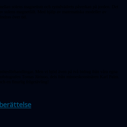
et mellan solens magnetism och rymdvädrets påverkan på jorden. Det
r av solens magnetfält. Med hjälp av matematiska modeller av
ändras över tid.
ötesförhandlingar. Men vi bjöd även på två bidrag från våra egna
rofotografen Tomas Jürisoo, dels från minneskonstnären Karl Palm.
och en finurlig frågetävling!
berättelse