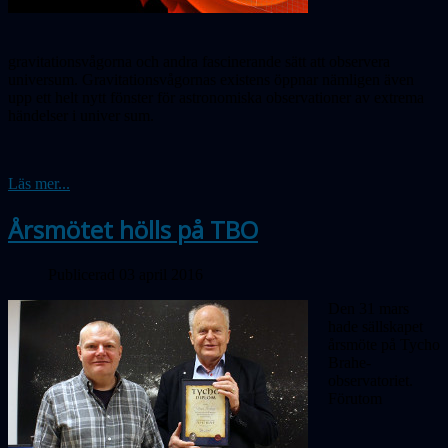
gravitationsvågorna och andra fascinerande sätt att observera
universum. Gravitationsvågornas existens öppnar nämligen även
upp ett helt nytt fönster för astronomiska observationer av extrema
händelser
i uni
ver
sum.
Läs mer...
Årsmötet hölls på TBO
Publicerad 03 april 2016
Den 31 mars
hade sällskapet
årsmöte på Tycho
Brahe-
observatoriet.
Förutom