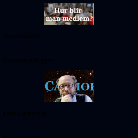
Observatoriet
Cassiopeiabloggen
Knut Lundmark
Broschyr 2025