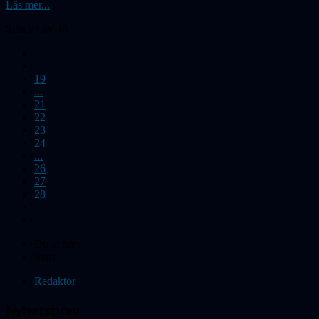
Läs mer...
Sida 24 av 46
19
...
21
22
23
24
...
26
27
28
Du är här:
Start
Redaktör
Nyhetsbrev