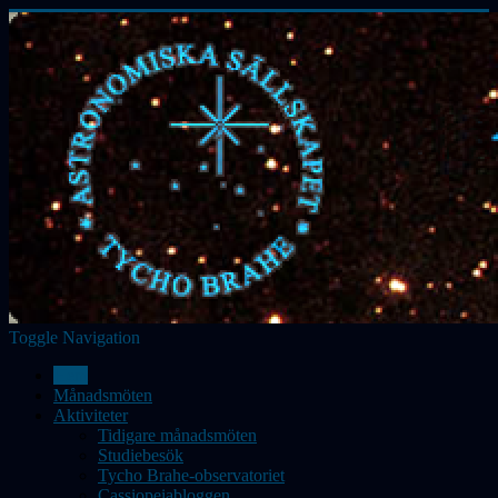
Toggle Navigation
Hem
Månadsmöten
Aktiviteter
Tidigare månadsmöten
Studiebesök
Tycho Brahe-observatoriet
Cassiopeiabloggen