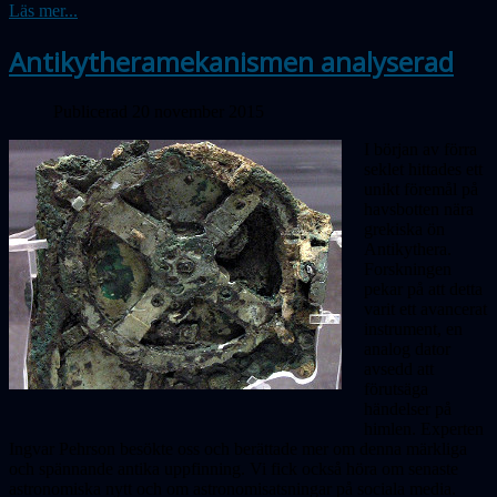
Läs mer...
Antikytheramekanismen analyserad
Publicerad 20 november 2015
I början av förra
seklet hittades ett
unikt föremål på
havsbotten nära
grekiska ön
Antikythera.
Forskningen
pekar på att
detta
varit ett avancerat
instrument, en
analog dator
avsedd att
förutsäga
händelser på
himlen. Experten
Ingvar Pehrson besökte oss och berättade mer om denna märkliga
och spännande antika uppfinning. Vi fick också höra om senaste
astronomiska nytt och om astronomisatsningar på sociala media.