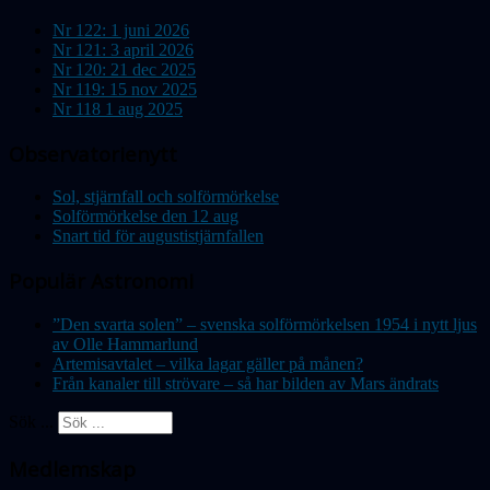
Nr 122: 1 juni 2026
Nr 121: 3 april 2026
Nr 120: 21 dec 2025
Nr 119: 15 nov 2025
Nr 118 1 aug 2025
Observatorienytt
Sol, stjärnfall och solförmörkelse
Solförmörkelse den 12 aug
Snart tid för augustistjärnfallen
Populär Astronomi
”Den svarta solen” – svenska solförmörkelsen 1954 i nytt ljus
av Olle Hammarlund
Artemisavtalet – vilka lagar gäller på månen?
Från kanaler till strövare – så har bilden av Mars ändrats
Sök ...
Medlemskap