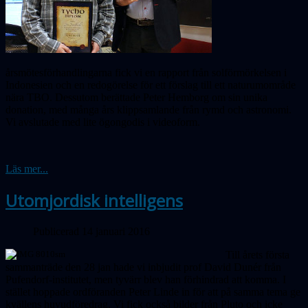
årsmötesförhandlingarna fick vi en rapport från solförmörkelsen i
Indonesien och en redogörelse för ett förslag till ett naturumområde
nära TBO.
Dessutom
berättade Peter Hemborg om sin unika
donation, med många års klippsamlande från rymd och astronomi.
Vi avslutade med lite ögongodis i videoform.
Läs mer...
Utomjordisk intelligens
Publicerad 14 januari 2016
Till årets första
sammanträde den 28 jan hade vi inbjudit prof David Dunér från
Pufendorf-institutet, men tyvärr blev han förhindrad att komma. I
stället hoppade ordföranden Peter Linde in för att på samma tema ge
kvällens huvudföredrag. Vi fick också bilder från Pluto och icke