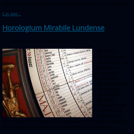
minst en fin presentation av studentföreningen ALVAS verksamhet.
Läs mer...
Horologium Mirabile Lundense
Publicerad 21 november 2015
Historiska
Klubben hade
denna gång valt
domkyrkan i
Lund som
utflyktsmål,
närmare bestämt
för att bese
Horologium
Mirabile
Lundense, dvs
det berömda
astronomiska
uret. Under Ulf R Johanssons och guiden Anita Larssons ledning
fick deltagarna komma uret nära inpå livet. Ulf R rapporterar.