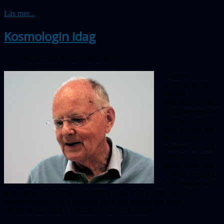
Läs mer...
Kosmologin idag
Publicerad 09 november 2015
Dagens
kosmologi har
många
spekulativa inslag
kring universums
födelse i stora
smällen, om det
finns andra
universa än vårt,
mm. På höstens
tredje möte blev
prof em Bengt E
Y Svensson vår
gäst. Bengt är professor i teoretisk fysik med kosmologi som
specialintresse. Hans föredrag hade
den
spännande titeln
"Kosmologin idag – vetenskap och spekulation".