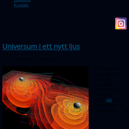
Kontakt
Universum i ett nytt ljus
Publicerad 12 april 2016
Till vårens sista
möte bjöd vi in
prof Leif
Lönnblad,
teoretisk fysiker
från Lunds
univer
site
t, som
berättade om de
nyupptäckta