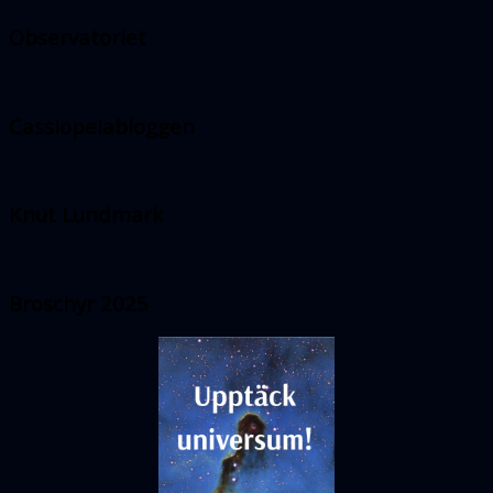
Observatoriet
Cassiopeiabloggen
Knut Lundmark
Broschyr 2025