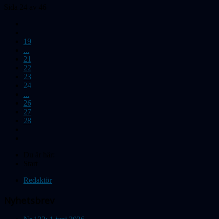
Sida 24 av 46
19
...
21
22
23
24
...
26
27
28
Du är här:
Start
Redaktör
Nyhetsbrev