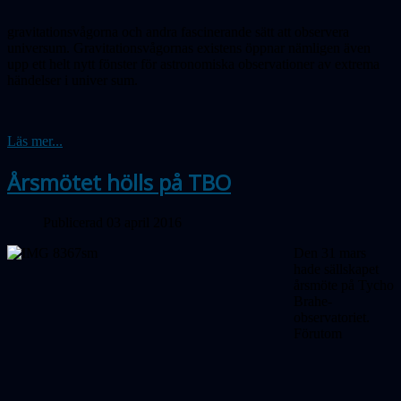
gravitationsvågorna och andra fascinerande sätt att observera
universum. Gravitationsvågornas existens öppnar nämligen även
upp ett helt nytt fönster för astronomiska observationer av extrema
händelser
i uni
ver
sum.
Läs mer...
Årsmötet hölls på TBO
Publicerad 03 april 2016
Den 31 mars
hade sällskapet
årsmöte på Tycho
Brahe-
observatoriet.
Förutom