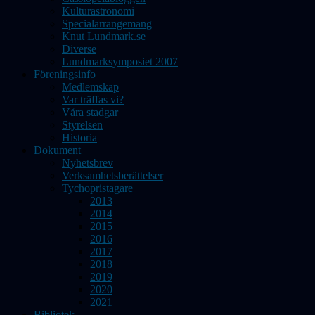
Kulturastronomi
Specialarrangemang
Knut Lundmark.se
Diverse
Lundmarksymposiet 2007
Föreningsinfo
Medlemskap
Var träffas vi?
Våra stadgar
Styrelsen
Historia
Dokument
Nyhetsbrev
Verksamhetsberättelser
Tychopristagare
2013
2014
2015
2016
2017
2018
2019
2020
2021
Bibliotek