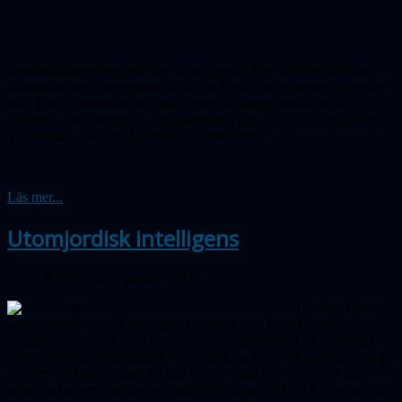
årsmötesförhandlingarna fick vi en rapport från solförmörkelsen i
Indonesien och en redogörelse för ett förslag till ett naturumområde
nära TBO.
Dessutom
berättade Peter Hemborg om sin unika
donation, med många års klippsamlande från rymd och astronomi.
Vi avslutade med lite ögongodis i videoform.
Läs mer...
Utomjordisk intelligens
Publicerad 14 januari 2016
Till årets första
sammanträde den 28 jan hade vi inbjudit prof David Dunér från
Pufendorf-institutet, men tyvärr blev han förhindrad att komma. I
stället hoppade ordföranden Peter Linde in för att på samma tema ge
kvällens huvudföredrag. Vi fick också bilder från Pluto och icke
minst en fin presentation av studentföreningen ALVAS verksamhet.