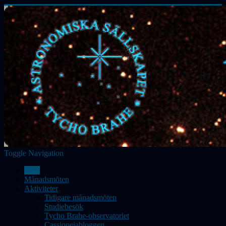
Toggle Navigation
Hem
Månadsmöten
Aktiviteter
Tidigare månadsmöten
Studiebesök
Tycho Brahe-observatoriet
Cassiopeiabloggen