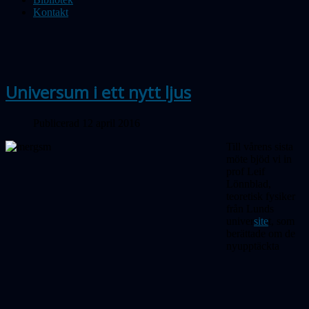
Kontakt
Universum i ett nytt ljus
Publicerad 12 april 2016
Till vårens sista
möte bjöd vi in
prof Leif
Lönnblad,
teoretisk fysiker
från Lunds
univer
site
t, som
berättade om de
nyupptäckta