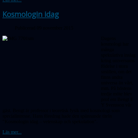
Kosmologin idag
Publicerad 09 november 2015
Dagens
kosmologi har
många
spekulativa inslag
kring universums
födelse i stora
smällen, om det
finns andra
universa än vårt,
mm. På höstens
tredje möte blev
prof em Bengt E
Y Svensson vår
gäst. Bengt är professor i teoretisk fysik med kosmologi som
specialintresse. Hans föredrag hade
den
spännande titeln
"Kosmologin idag – vetenskap och spekulation".
Läs mer...