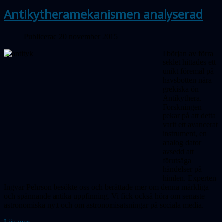
Antikytheramekanismen analyserad
Publicerad 20 november 2015
I början av förra
seklet hittades ett
unikt föremål på
havsbotten nära
grekiska ön
Antikythera.
Forskningen
pekar på att
detta
varit ett avancerat
instrument, en
analog dator
avsedd att
förutsäga
händelser på
himlen. Experten
Ingvar Pehrson besökte oss och berättade mer om denna märkliga
och spännande antika uppfinning. Vi fick också höra om senaste
astronomiska nytt och om astronomisatsningar på sociala media.
Läs mer...