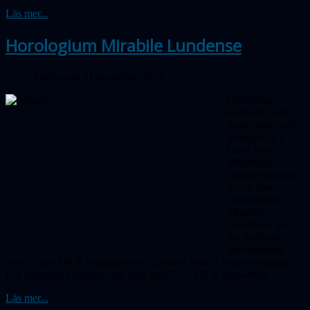
Läs mer...
Horologium Mirabile Lundense
Publicerad 21 november 2015
Historiska
Klubben hade
denna gång valt
domkyrkan i
Lund som
utflyktsmål,
närmare bestämt
för att bese
Horologium
Mirabile
Lundense, dvs
det berömda
astronomiska
uret. Under Ulf R Johanssons och guiden Anita Larssons ledning
fick deltagarna komma uret nära inpå livet. Ulf R rapporterar.
Läs mer...