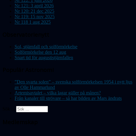
Nr 122: 1 juni 2026
Nr 121: 3 april 2026
Nr 120: 21 dec 2025
Nr 119: 15 nov 2025
Nr 118 1 aug 2025
Observatorienytt
Sol, stjärnfall och solförmörkelse
Solförmörkelse den 12 aug
Snart tid för augustistjärnfallen
Populär Astronomi
”Den svarta solen” – svenska solförmörkelsen 1954 i nytt ljus
av Olle Hammarlund
Artemisavtalet – vilka lagar gäller på månen?
Från kanaler till strövare – så har bilden av Mars ändrats
Sök ...
Medlemskap