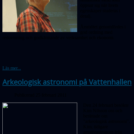
öppnar sig när livets
egenskaper studeras i
detalj.
Årsmötet genomfördes i
god ordning med
redovisning och godkännande av verksamhet och ekonomi.
Läs mer...
Arkeologisk astronomi på Vattenhallen
Publicerad 25 februari 2011
Den 24 februari besökte
Kim Nilsson oss och
berättade om
"arkeologisk astronomi".
Kim, tidigare
amatörastronom från