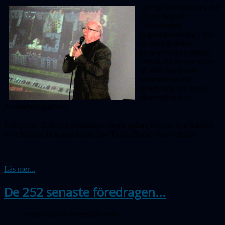
Det nya året inleddes den
27 jan med en
"astronomisk
julgransplundring", dvs
ett antal godbitar
presenterades i mindre
format. På menyn fanns
så olika saker som
underättelser för
rymdfarare och radio-
observationer av
Andromedagalaxen.
Fotografen Torbjörn Andersson visade utdrag från sin nya fotobok
över Malmö, bl a med bilder från Tycho Brahe-observatoriet.
Läs mer...
De 252 senaste föredragen...
Publicerad 09 december 2010