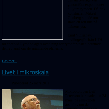
den att Sverige kan
genomföra expeditioner
till yttre rymden. Då fick
konstnären Mikael
Genberg sin idé om att
ställa ett rött hus på
månens yta.
Emil Vinterhav,
civilingenjör från LTH,
nu chef vid Rymdbolagets avdelning för rymdfarkoster, berättade
den 28 april om de spännande planerna.
Läs mer...
Livet i mikroskala
Publicerad 25 mars 2011
Mikrobiologen Leif
Petersson berättade den 24
mars, på sällskapets
årsmöte, om den
fantastiska värld som