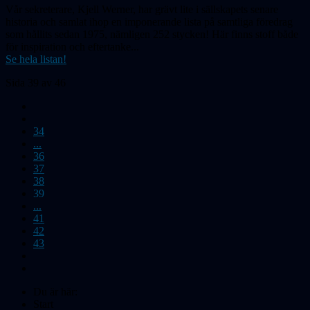
Vår sekreterare, Kjell Werner, har grävt lite i sällskapets senare
historia och samlat ihop en imponerande lista på samtliga föredrag
som hållits sedan 1975, nämligen 252 stycken! Här finns stoff både
för inspiration och eftertanke...
Se hela listan!
Sida 39 av 46
34
...
36
37
38
39
...
41
42
43
Du är här:
Start