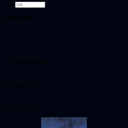
Sök ...
Medlemskap
Observatoriet
Cassiopeiabloggen
Knut Lundmark
Broschyr 2025