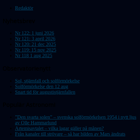
Redaktör
Nyhetsbrev
Nr 122: 1 juni 2026
Nr 121: 3 april 2026
Nr 120: 21 dec 2025
Nr 119: 15 nov 2025
Nr 118 1 aug 2025
Observatorienytt
Sol, stjärnfall och solförmörkelse
Solförmörkelse den 12 aug
Snart tid för augustistjärnfallen
Populär Astronomi
”Den svarta solen” – svenska solförmörkelsen 1954 i nytt ljus
av Olle Hammarlund
Artemisavtalet – vilka lagar gäller på månen?
Från kanaler till strövare – så har bilden av Mars ändrats