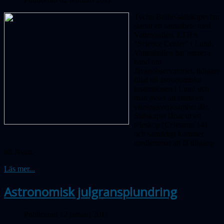
Tycho Brahe-sällskapet har
startat ett samarbete med
Vattenhallen, LTH:s
"Science Center" i Lund.
Vattenhallen har numera
hand om
Jävanobservatoriet, tidigare
filial till astronomiska
institutionen i Lund och
man avser att starta en
visningsverksamhet där.
Sällskapet lånar ut ett
teleskop (Celestron 14)
och samtidigt kommer
medlemmar att få tillgång
till Jävan.
Läs mer...
Astronomisk julgransplundring
Publicerad 12 januari 2011