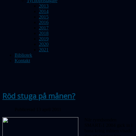
Tychopristagare
2013
2014
2015
2016
2017
2018
2019
2020
2021
Bibliotek
Kontakt
Röd stuga på månen?
Publicerad 13 april 2011
När rymdsonden
SMART-1 2004 gick in i
bana kring månen visade