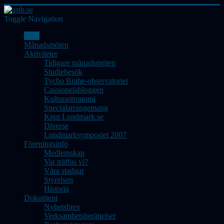
Toggle Navigation
Hem
Månadsmöten
Aktiviteter
Tidigare månadsmöten
Studiebesök
Tycho Brahe-observatoriet
Cassiopeiabloggen
Kulturastronomi
Specialarrangemang
Knut Lundmark.se
Diverse
Lundmarksymposiet 2007
Föreningsinfo
Medlemskap
Var träffas vi?
Våra stadgar
Styrelsen
Historia
Dokument
Nyhetsbrev
Verksamhetsberättelser