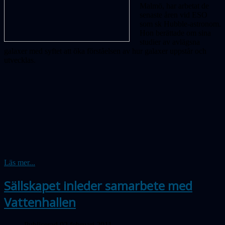
Malmö, har arbetat de
senaste åren vid ESO
som sk Hubble-astronom.
Hon berättade om sina
studier av avlägsna
galaxer med syftet att öka förståelsen av hur galaxer uppstår och
utvecklas.
Läs mer...
Sällskapet inleder samarbete med
Vattenhallen
Publicerad 02 februari 2011