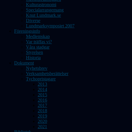
Kulturastronomi
Specialarrangemang
Knut Lundmark.se
Diverse
Lundmarksymposiet 2007
Föreningsinfo
Medlemskap
Var träffas vi?
Våra stadgar
Styrelsen
Historia
Dokument
Nyhetsbrev
Verksamhetsberättelser
Tychopristagare
2013
2014
2015
2016
2017
2018
2019
2020
2021
Bibliotek