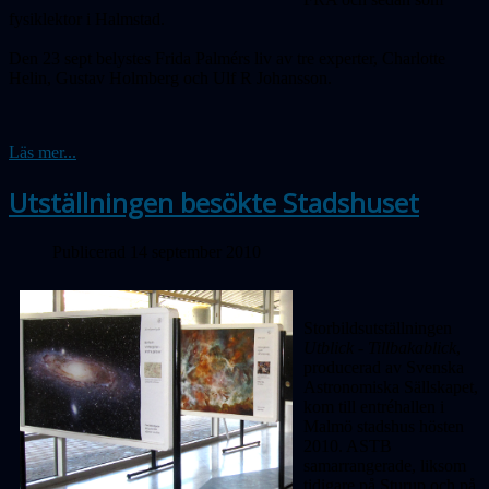
fysiklektor i Halmstad.
Den 23 sept belystes Frida Palmérs liv av tre experter, Charlotte
Helin, Gustav Holmberg och Ulf R Johansson.
Läs mer...
Utställningen besökte Stadshuset
Publicerad 14 september 2010
Storbildsutställningen
Utblick - Tillbakablick
,
producerad av Svenska
Astronomiska Sällskapet,
kom till entréhallen i
Malmö stadshus hösten
2010. ASTB
samarrangerade, liksom
tidigare på Sturup och på