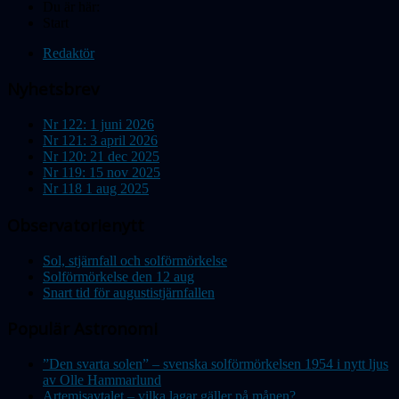
Du är här:
Start
Redaktör
Nyhetsbrev
Nr 122: 1 juni 2026
Nr 121: 3 april 2026
Nr 120: 21 dec 2025
Nr 119: 15 nov 2025
Nr 118 1 aug 2025
Observatorienytt
Sol, stjärnfall och solförmörkelse
Solförmörkelse den 12 aug
Snart tid för augustistjärnfallen
Populär Astronomi
”Den svarta solen” – svenska solförmörkelsen 1954 i nytt ljus
av Olle Hammarlund
Artemisavtalet – vilka lagar gäller på månen?