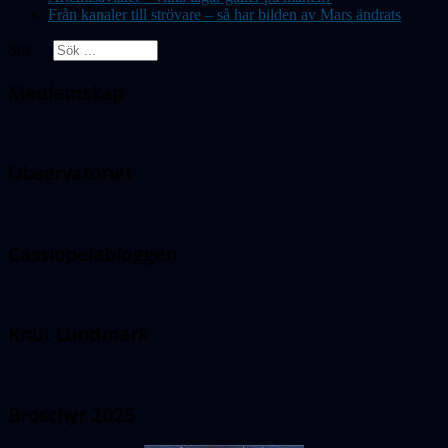
Från kanaler till strövare – så har bilden av Mars ändrats
Sök ...
Medlemskap
Observatoriet
Cassiopeiabloggen
Knut Lundmark
Broschyr 2025