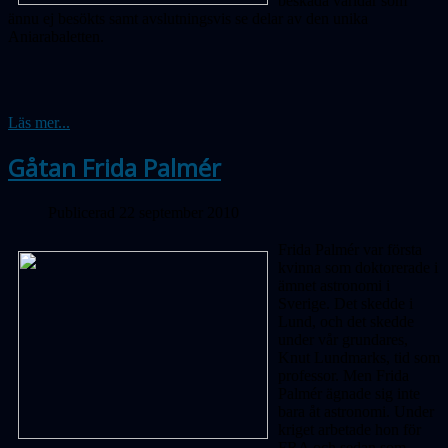
beskåda världar som
ännu ej besökts samt avslutningsvis se delar av den unika
Aniarabaletten.
Läs mer...
Gåtan Frida Palmér
Publicerad 22 september 2010
Frida Palmér var första
kvinna som doktorerade i
ämnet astronomi i
Sverige. Det skedde i
Lund, och det skedde
under vår grundares,
Knut Lundmarks, tid som
professor. Men Frida
Palmér ägnade sig inte
bara åt astronomi. Under
kriget arbetade hon för
FRA och sedan som