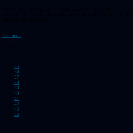
David Dunér
, docent i idé- och lärdomshistoria vid Lunds
universitet, diskuterade dessa spännande frågor vid sällskapets första
höstmöte den 26 augusti.
Läs mer...
Sida 40 av 46
35
36
37
38
39
40
41
42
43
44