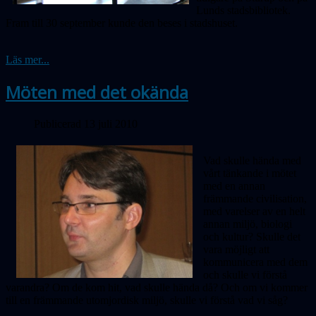
Lunds stadsbibliotek.
Fram till 30 september kunde den beses i stadshuset.
Läs mer...
Möten med det okända
Publicerad 13 juli 2010
Vad skulle hända med
vårt tänkande i mötet
med en annan
främmande civilisation,
med varelser av en helt
annan miljö, biologi
och kultur? Skulle det
vara möjligt att
kommunicera med dem
och skulle vi förstå
varandra? Om de kom hit, vad skulle hända då? Och om vi kommer
till en främmande utomjordisk miljö, skulle vi förstå vad vi såg?