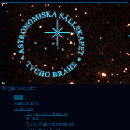
Toggle Navigation
Hem
Månadsmöten
Aktiviteter
Tidigare månadsmöten
Studiebesök
Tycho Brahe-observatoriet
Cassiopeiabloggen