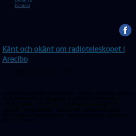
Kontakt
Känt och okänt om radioteleskopet i
Arecibo
Publicerad 08 december 2010
Mikael Lerner
, forskare verksam vid Chalmers i Göteborg, berättade
på decembermötet om det gigantiska teleskopet konstruerat i en
naturlig dalsänka i Puerto Rico. Teleskopet används både för
traditionell radioastronomi, sökandet efter utomjordiska signaler
(SETI) och som dramatisk miljö i spektakulära filmer, t ex James
Bond i
GoldenEye.