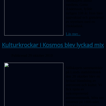
Sällskapets äldsta
medlem, Greta
Andersson, fyllde
nyligen 108 år. Hon blev
uppvaktad och gratulerad
av styrelsen med en
chokladask.
Läs mer...
Kulturkrockar i Kosmos blev lyckad mix
Publicerad 29 oktober 2010
Sällskapets sammanträde
på Lunds stadsbibliotek
den 28 oktober blev en
lyckad blandning av
astronomi och kultur. Vi
fick njuta av
nykomponerad
astronomimusik, höra om
tidsresor på 1800-talet,