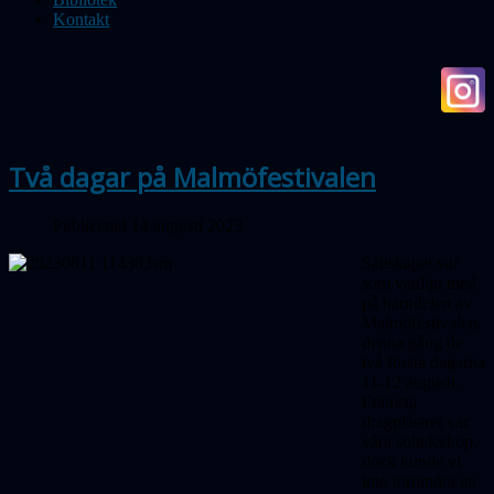
Kontakt
Två dagar på Malmöfestivalen
Publicerad 14 augusti 2023
Sällskapet var
som vanligt med
på barndelen av
Malmöfestivalen,
denna gång de
två första dagarna
11-12 augusti.
Främsta
dragplåstret var
våra solteleskop,
dock kunde vi
inte förhindra en