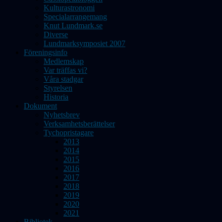
Kulturastronomi
Specialarrangemang
Knut Lundmark.se
Diverse
Lundmarksymposiet 2007
Föreningsinfo
Medlemskap
Var träffas vi?
Våra stadgar
Styrelsen
Historia
Dokument
Nyhetsbrev
Verksamhetsberättelser
Tychopristagare
2013
2014
2015
2016
2017
2018
2019
2020
2021
Bibliotek