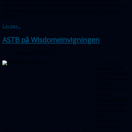
med detaljerade observationer av stjärnor i Vinter­gatan? Oscar
presenterade nya super­dator­simuleringar som skapar kosmologiska
experiment och hur dessa leder oss närmare en teori för galaxers
ursprung.
Läs mer...
ASTB på Wisdomeinvigningen
Publicerad 09 Maj 2023
22-23 april
invigdes så till
slut Wisdome på
Tekniska museet
i Malmö.
Wisdome är en
modern
digitaliserad form
av planetarium,
avsett för många
sorters
avancerade
visualiseringar.
Sällskapet var på plats och hjälpte till med att visa några av av