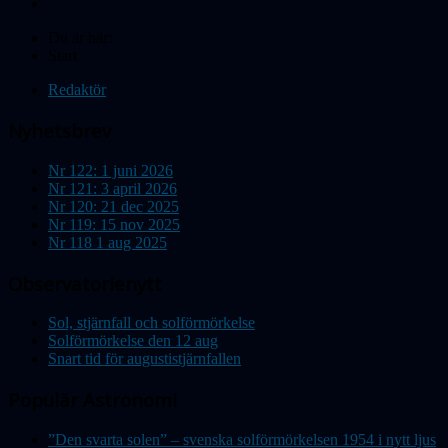
Du är här:
Start
Redaktör
Nyhetsbrev
Nr 122: 1 juni 2026
Nr 121: 3 april 2026
Nr 120: 21 dec 2025
Nr 119: 15 nov 2025
Nr 118 1 aug 2025
Observatorienytt
Sol, stjärnfall och solförmörkelse
Solförmörkelse den 12 aug
Snart tid för augustistjärnfallen
Populär Astronomi
”Den svarta solen” – svenska solförmörkelsen 1954 i nytt ljus