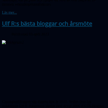
museets vetenskapsinstallationer.
Läs mer...
Ulf R:s bästa bloggar och årsmöte
Publicerad 03 april 2023
Cassiopeiabloggen såg dagens ljus år 2010. Sedan dess har
redaktören Ulf R Johansson hunnit med drygt 2000 ASTB-bloggar.