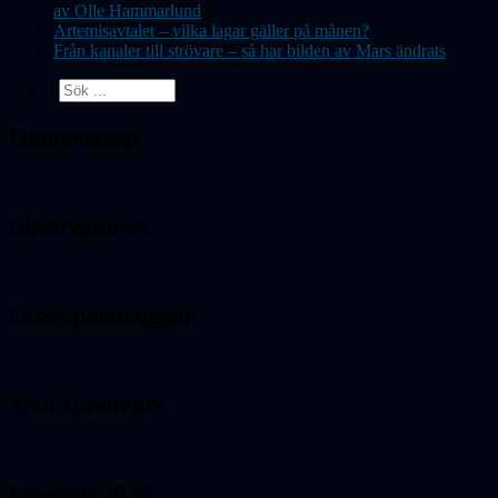
av Olle Hammarlund
Artemisavtalet – vilka lagar gäller på månen?
Från kanaler till strövare – så har bilden av Mars ändrats
Sök ...
Medlemskap
Observatoriet
Cassiopeiabloggen
Knut Lundmark
Broschyr 2025