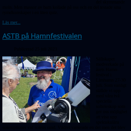
del skymmande
moln. Men massor av barn kollade på oss och en del testade sina
rymdkunskaper i en liten quiz.
Läs mer...
ASTB på Hamnfestivalen
Publicerad 25 juli 2023
Sällskapet
medverkade på
årets Hamn­
festival i
Limhamn 27-30
juli. Som vanligt
ställde vi upp
med våra två
speciella
solteleskop som
ger oss möjlighet
att visa upp
spektakulära
soleruptioner vid solens rand. Vädret varierade en del men det blev