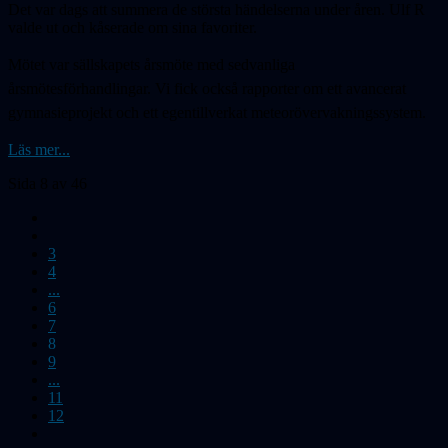
Det var dags att summera de största händelserna under åren. Ulf R
valde ut och kåserade om sina favoriter.
Mötet var sällskapets årsmöte med sedvanliga
årsmötesförhandlingar. Vi fick också rapporter om ett avancerat
gymnasieprojekt och ett egentillverkat meteorövervakningssystem.
Läs mer...
Sida 8 av 46
3
4
...
6
7
8
9
...
11
12