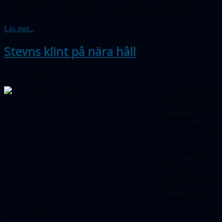
rikliga tillfällen för hundratals besökare att få en ny upplevelse
genom att se solen på detta sätt. Se bilder från arrangemanget!
Läs mer...
Stevns klint på nära håll
Publicerad 07 juli 2023
Vårutflykten på
nationaldagen 6
juni gick åter till
Danmark och
åter i sällskap
med våra vänner
från Hallands
Astronomiska
Sällskap. En
annan viktig
tradition var det
vackra
sommarvädret
som inte gjorde oss besvikna. Stevns klint var målet där spåren är
särskilt tydliga efter asteroidkollisionen för 65 miljoner år sedan som