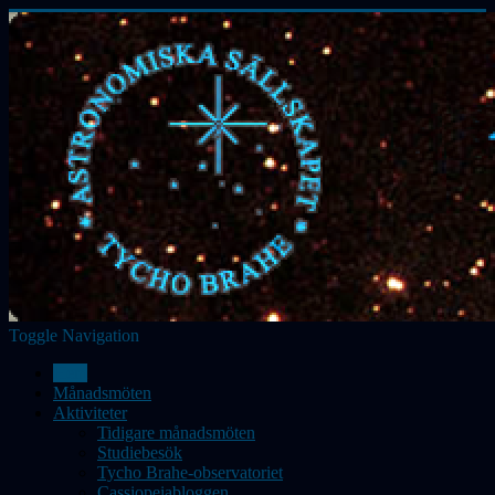
Toggle Navigation
Hem
Månadsmöten
Aktiviteter
Tidigare månadsmöten
Studiebesök
Tycho Brahe-observatoriet
Cassiopeiabloggen