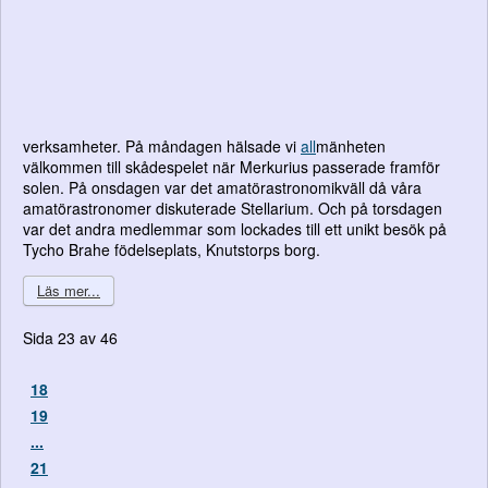
verksamheter. På måndagen hälsade vi
all
mänheten
välkommen till skådespelet när Merkurius passerade framför
solen. På onsdagen var det amatörastronomikväll då våra
amatörastronomer diskuterade Stellarium. Och på torsdagen
var det andra medlemmar som lockades till ett unikt besök på
Tycho Brahe födelseplats, Knutstorps borg.
Läs mer...
Sida 23 av 46
18
19
...
21