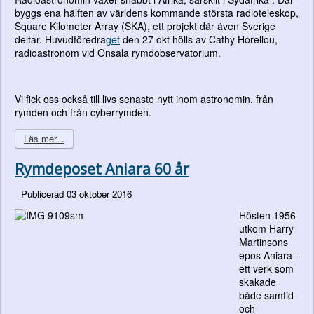
byggs ena hälften av världens kommande största radioteleskop,
Square Kilo­meter Array (SKA), ett projekt där även Sverige
deltar. Huvudföredra
get
den 27 okt hölls av Cathy Horellou,
radioastronom vid Onsala rymdobservatorium.
Vi fick oss också till livs senaste nytt inom astronomin, från
rymden och från cyberrymden.
Läs mer...
Rymdeposet Aniara 60 år
Publicerad 03 oktober 2016
Hösten 1956
utkom Harry
Martinsons
epos Aniara -
ett verk som
skakade
både samtid
och