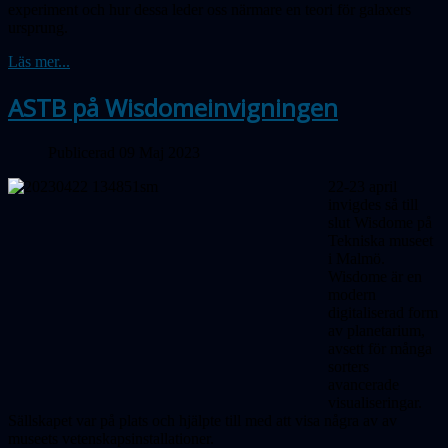
experiment och hur dessa leder oss närmare en teori för galaxers
ursprung.
Läs mer...
ASTB på Wisdomeinvigningen
Publicerad 09 Maj 2023
22-23 april
invigdes så till
slut Wisdome på
Tekniska museet
i Malmö.
Wisdome är en
modern
digitaliserad form
av planetarium,
avsett för många
sorters
avancerade
visualiseringar.
Sällskapet var på plats och hjälpte till med att visa några av av
museets vetenskapsinstallationer.