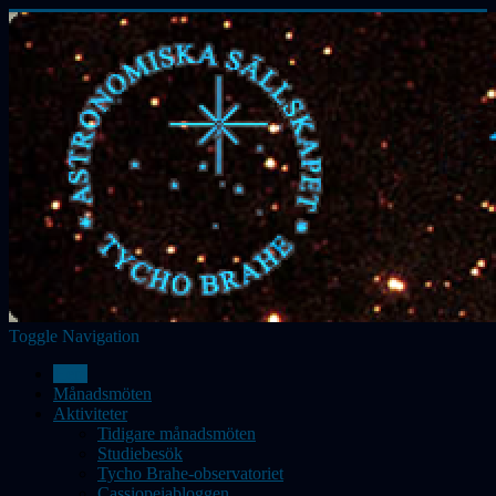
Toggle Navigation
Hem
Månadsmöten
Aktiviteter
Tidigare månadsmöten
Studiebesök
Tycho Brahe-observatoriet
Cassiopeiabloggen