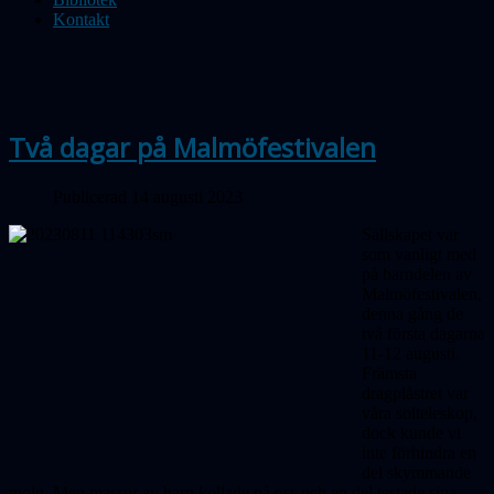
Kontakt
Två dagar på Malmöfestivalen
Publicerad 14 augusti 2023
Sällskapet var
som vanligt med
på barndelen av
Malmöfestivalen,
denna gång de
två första dagarna
11-12 augusti.
Främsta
dragplåstret var
våra solteleskop,
dock kunde vi
inte förhindra en
del skymmande
moln. Men massor av barn kollade på oss och en del testade sina