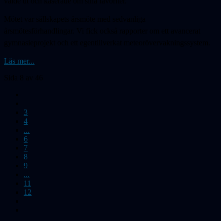
valde ut och kåserade om sina favoriter.
Mötet var sällskapets årsmöte med sedvanliga
årsmötesförhandlingar. Vi fick också rapporter om ett avancerat
gymnasieprojekt och ett egentillverkat meteorövervakningssystem.
Läs mer...
Sida 8 av 46
3
4
...
6
7
8
9
...
11
12