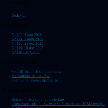
Du är här:
Start
Redaktör
Nyhetsbrev
Nr 122: 1 juni 2026
Nr 121: 3 april 2026
Nr 120: 21 dec 2025
Nr 119: 15 nov 2025
Nr 118 1 aug 2025
Observatorienytt
Sol, stjärnfall och solförmörkelse
Solförmörkelse den 12 aug
Snart tid för augustistjärnfallen
Populär Astronomi
Roman – nästa stora rymdteleskop
”Den svarta solen” – svenska solförmörkelsen 1954 i nytt ljus