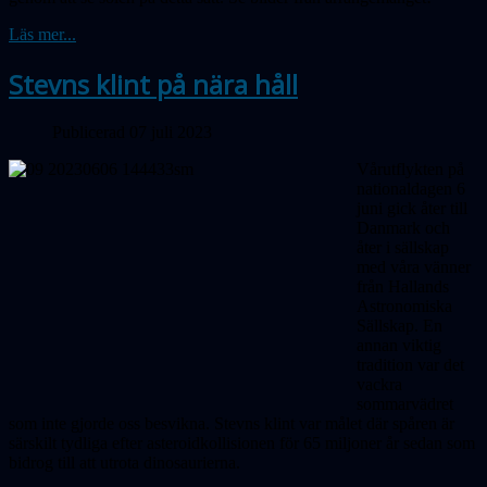
Läs mer...
Stevns klint på nära håll
Publicerad 07 juli 2023
Vårutflykten på
nationaldagen 6
juni gick åter till
Danmark och
åter i sällskap
med våra vänner
från Hallands
Astronomiska
Sällskap. En
annan viktig
tradition var det
vackra
sommarvädret
som inte gjorde oss besvikna. Stevns klint var målet där spåren är
särskilt tydliga efter asteroidkollisionen för 65 miljoner år sedan som
bidrog till att utrota dinosaurierna.