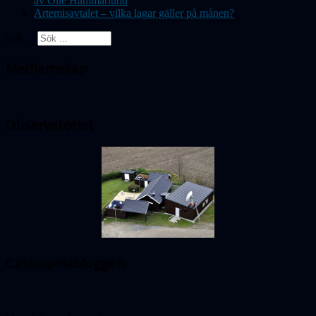
av Olle Hammarlund
Artemisavtalet – vilka lagar gäller på månen?
Sök ...
Medlemskap
Observatoriet
Cassiopeiabloggen