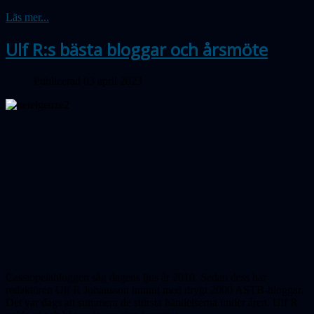
Läs mer...
Ulf R:s bästa bloggar och årsmöte
Publicerad 03 april 2023
Cassiopeiabloggen såg dagens ljus år 2010. Sedan dess har
redaktören Ulf R Johansson hunnit med drygt 2000 ASTB-bloggar.
Det var dags att summera de största händelserna under åren. Ulf R