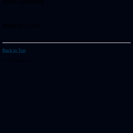
Knut Lundmark
Broschyr 2025
Back to Top
© 2026 astb.se