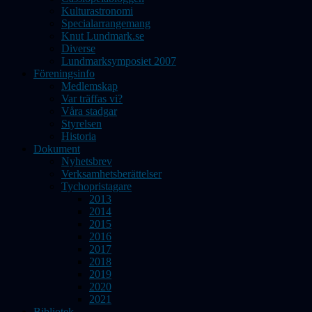
Kulturastronomi
Specialarrangemang
Knut Lundmark.se
Diverse
Lundmarksymposiet 2007
Föreningsinfo
Medlemskap
Var träffas vi?
Våra stadgar
Styrelsen
Historia
Dokument
Nyhetsbrev
Verksamhetsberättelser
Tychopristagare
2013
2014
2015
2016
2017
2018
2019
2020
2021
Bibliotek