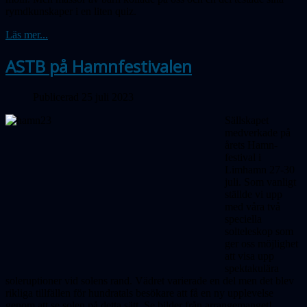
rymdkunskaper i en liten quiz.
Läs mer...
ASTB på Hamnfestivalen
Publicerad 25 juli 2023
Sällskapet
medverkade på
årets Hamn­
festival i
Limhamn 27-30
juli. Som vanligt
ställde vi upp
med våra två
speciella
solteleskop som
ger oss möjlighet
att visa upp
spektakulära
soleruptioner vid solens rand. Vädret varierade en del men det blev
rikliga tillfällen för hundratals besökare att få en ny upplevelse
genom att se solen på detta sätt. Se bilder från arrangemanget!