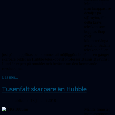
Men ännu kan
man knappast se
detaljer på
stjärnytor, för
detta krävs
teleskop som
kopplas ihop
över
kilometerlånga
avstånd. Sådana
teleskop håller
just på att uppföras och kommer att möjliggöra bortåt tusen gånger
skarpare bilder än Hubble-teleskopets! Professor
Dainis Dravins
i
Lund är expert på området och berättar om den kommande
revolutionen.
Läs mer...
Tusenfalt skarpare än Hubble
Publicerad 13 januari 2018
Många framsteg
inom astronomin