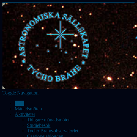
Toggle Navigation
Hem
Månadsmöten
Aktiviteter
Tidigare månadsmöten
Studiebesök
Tycho Brahe-observatoriet
Cassiopeiabloggen