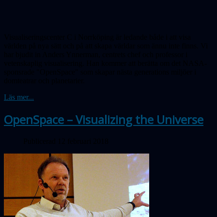
Visualiseringscenter C i Norrköping är ledande både i att visa
världen på nya sätt och på att skapa världar som ännu inte finns. Vi
har bjudit in Anders Ynnerman, centrets chef och professor i
vetenskaplig visualisering. Han kommer att berätta om det NASA-
sponsrade "OpenSpace" som skapar nästa generations miljöer i
domteatrar och planetarier.
Läs mer...
OpenSpace – Visualizing the Universe
Publicerad 12 februari 2018