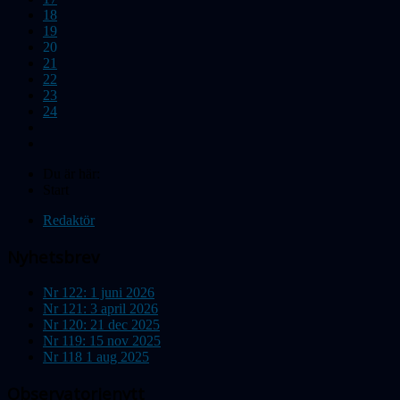
18
19
20
21
22
23
24
Du är här:
Start
Redaktör
Nyhetsbrev
Nr 122: 1 juni 2026
Nr 121: 3 april 2026
Nr 120: 21 dec 2025
Nr 119: 15 nov 2025
Nr 118 1 aug 2025
Observatorienytt