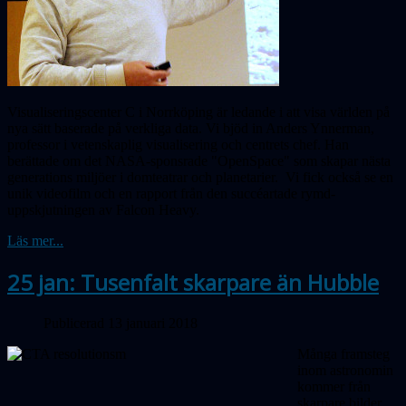
Visualiseringscenter C i Norrköping är ledande i att visa världen på
nya sätt baserade på verkliga data. Vi bjöd in Anders Ynnerman,
professor i vetenskaplig visualisering och centrets chef. Han
berättade om det NASA-sponsrade "OpenSpace" som skapar nästa
generations miljöer i domteatrar och planetarier. Vi fick också se en
unik videofilm och en rapport från den succéartade rymd-
uppskjutningen av Falcon Heavy.
Läs mer...
25 jan: Tusenfalt skarpare än Hubble
Publicerad 13 januari 2018
Många framsteg
inom astronomin
kommer från
skarpare bilder.