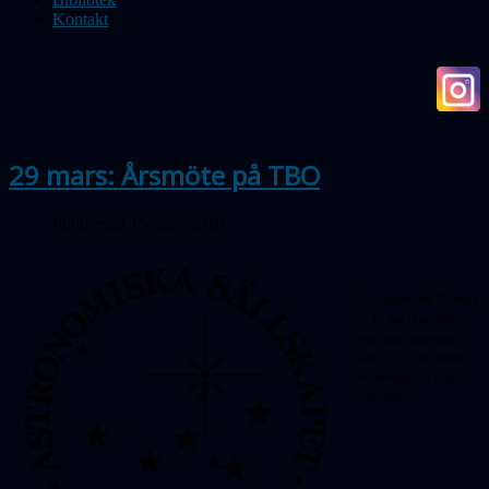
Kontakt
29 mars: Årsmöte på TBO
Publicerad 15 mars 2018
Torsdagen den 29 mars
kl 19 har vi årsmöte
som traditionsenligt
hålls på Tycho Brahe-
observatoriet i Oxie.
Förutom