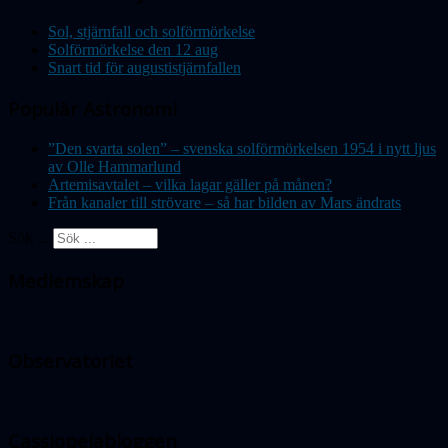
Sol, stjärnfall och solförmörkelse
Solförmörkelse den 12 aug
Snart tid för augustistjärnfallen
Populär Astronomi
”Den svarta solen” – svenska solförmörkelsen 1954 i nytt ljus
av Olle Hammarlund
Artemisavtalet – vilka lagar gäller på månen?
Från kanaler till strövare – så har bilden av Mars ändrats
Sök ...
Medlemskap
Observatoriet
Cassiopeiabloggen