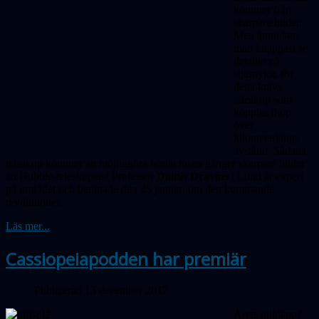
kommer från
skarpare bilder.
Men ännu kan
man knappast se
detaljer på
stjärnytor, för
detta krävs
teleskop som
kopplas ihop
ö
ver
kilometerlånga
avstånd. Sådana
teleskop kommer att möjliggöra bortåt tusen gånger skarpare bilder
än Hubble-teleskopets! Professor
Dainis Dravins
i Lund är expert
på området och berättade den 25
januari
om den kommande
revolutionen.
Läs mer...
Cassiopeiapodden har premiär
Publicerad 13 december 2017
Årets julklapp?