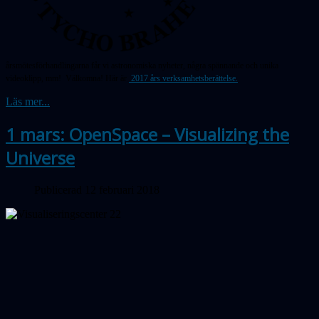
årsmötesförhandlingarna får vi astronomiska nyheter, några spännande och unika
videoklipp, mm! Välkomna! Här är
2017 års verksamhetsberättelse.
Läs mer...
1 mars: OpenSpace – Visualizing the
Universe
Publicerad 12 februari 2018