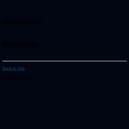
Knut Lundmark
Broschyr 2025
Back to Top
© 2026 astb.se