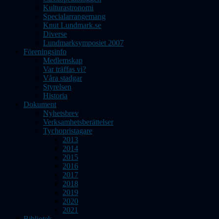
Kulturastronomi
Specialarrangemang
Knut Lundmark.se
Diverse
Lundmarksymposiet 2007
Föreningsinfo
Medlemskap
Var träffas vi?
Våra stadgar
Styrelsen
Historia
Dokument
Nyhetsbrev
Verksamhetsberättelser
Tychopristagare
2013
2014
2015
2016
2017
2018
2019
2020
2021
Bibliotek