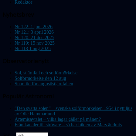
Redaktör
Nyhetsbrev
Nr 122: 1 juni 2026
Nr 121: 3 april 2026
Nr 120: 21 dec 2025
Nr 119: 15 nov 2025
Nr 118 1 aug 2025
Observatorienytt
Sol, stjärnfall och solförmörkelse
Solförmörkelse den 12 aug
Snart tid för augustistjärnfallen
Populär Astronomi
”Den svarta solen” – svenska solförmörkelsen 1954 i nytt ljus
av Olle Hammarlund
Artemisavtalet – vilka lagar gäller på månen?
Från kanaler till strövare – så har bilden av Mars ändrats
Sök ...