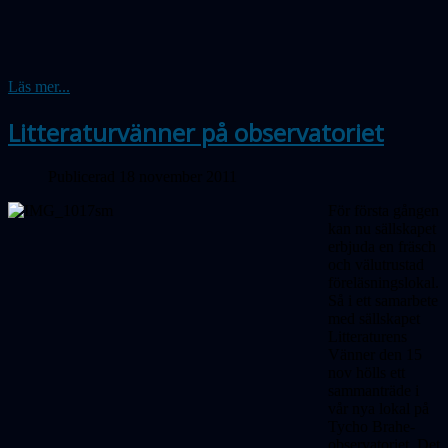
Läs mer...
Litteraturvänner på observatoriet
Publicerad 18 november 2011
För första gången
kan nu sällskapet
erbjuda en fräsch
och välutrustad
föreläsningslokal.
Så i ett samarbete
med sällskapet
Litteraturens
Vänner den 15
nov hölls ett
sammanträde i
vår nya lokal på
Tycho Brahe-
observatoriet. Det