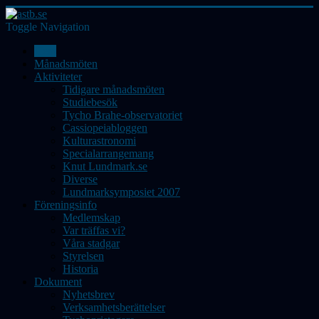
Toggle Navigation
Hem
Månadsmöten
Aktiviteter
Tidigare månadsmöten
Studiebesök
Tycho Brahe-observatoriet
Cassiopeiabloggen
Kulturastronomi
Specialarrangemang
Knut Lundmark.se
Diverse
Lundmarksymposiet 2007
Föreningsinfo
Medlemskap
Var träffas vi?
Våra stadgar
Styrelsen
Historia
Dokument
Nyhetsbrev
Verksamhetsberättelser