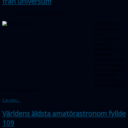
från universum
Publicerad 15 december 2011
Höstsäsongens
sista möte hade
temat
"Astronomiskt
julbord –
läckerheter från
universum". I en
serie korta inslag
fick vi en exposé
över spännande
astronomiska
nyheter - alltifrån
Knut Lundmark
till överljusneutriner.
Läs mer...
Världens äldsta amatörastronom fyllde
109