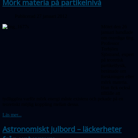
Mörk materia på partikelnivå
Publicerad 27 januari 2012
Mötet den 26
januari handlade
om osynliga ting.
Professor
Torbjörn
Sjöstrand, expert
på teoretisk
partikelfysik,
berättade om
forskningen efter
mörk materia.
Han fick också
tillfälle att
tydliggöra varför mörk energi måste existera och pekade på en
teoretiskt möjlig koppling mellan dessa.
Läs mer...
Astronomiskt julbord – läckerheter