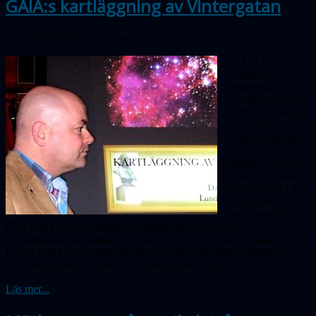
GAIA:s kartläggning av Vintergatan
Publicerad 24 februari 2012
GAIA är ett
ambitiöst
europeiskt
rymdprojekt, vars
syfte är att utföra
den största
undersökningen
av vår galax
hittills. Genom att
observera hela
himlavalvet i fem
år kommer
rymdsonden
GAIA att kunna kartlägga en miljard stjärnor och andra
punktliknande ljuskällor på himlen. Den 23 februari berättade David
Hobbs från Lunds observatorium om de fantastiska möjligheterna
med denna satellit. Platsen var Vattenhallen i Lund.
Läs mer...