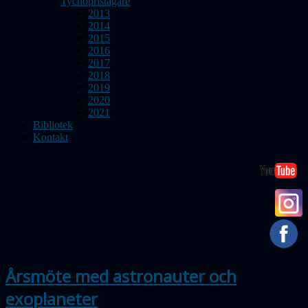
Tychopristagare
2013
2014
2015
2016
2017
2018
2019
2020
2021
Bibliotek
Kontakt
Årsmöte med astronauter och
exoplaneter