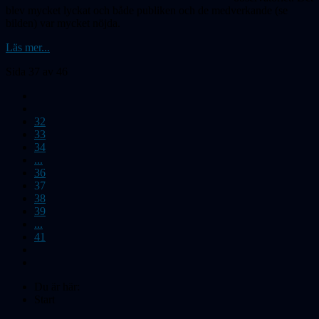
blev mycket lyckat och både publiken och de medverkande (se
bilden) var mycket nöjda.
Läs mer...
Sida 37 av 46
32
33
34
...
36
37
38
39
...
41
Du är här:
Start