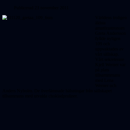
Publicerad 23 november 2011
Världens troligen
äldsta
amatörastronom
Greta Andersson
fyllde nyligen
109 och
uppvaktades av
vårt sällskap.
Vårt sekreterare
Kjell Werner var
på plats
tillsammmans
med Lena
Werner och
Anders Nyholm. De överlämnade hälsningar från sällskapet
tillsammans med utvalda chokladpraliner.