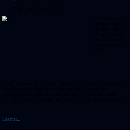
Publicerad 23 mars 2012
Den 22 mars höll
sällskapet sitt
årsmöte, denna
gång på vårt eget
Tycho Brahe-
observatorium.
Efter
årsmötesförhandlingarna berättade gymnasisterna Albin Walldén och
Max Nordin från Värnamo om sitt spännande projekt på
observatoriet med studier av nära och avlägsna planeter. Anna
Árnadóttir berättade om sitt möte med astronauten Bonnie Dunbar.
Läs mer...