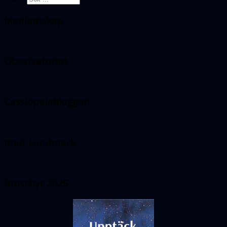
Medlemskap
Observatoriet
Cassiopeiabloggen
Knut Lundmark
Broschyr 2025