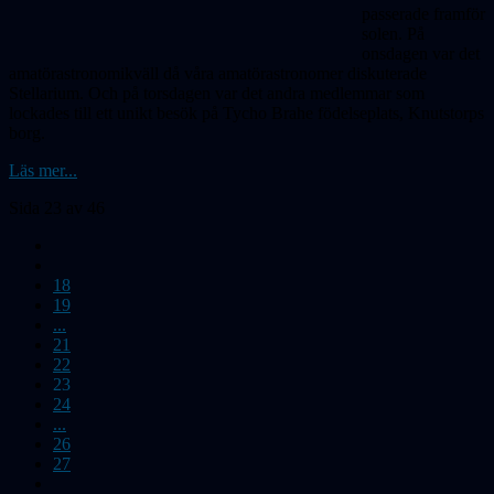
passerade framför
solen. På
onsdagen var det
amatörastronomikväll då våra amatörastronomer diskuterade
Stellarium. Och på torsdagen var det andra medlemmar som
lockades till ett unikt besök på Tycho Brahe födelseplats, Knutstorps
borg.
Läs mer...
Sida 23 av 46
18
19
...
21
22
23
24
...
26
27