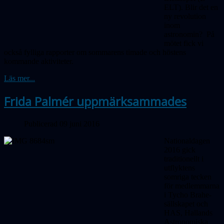
ELT). Blir det en
ny revolution
inom
astronomin? På
mötet fick vi
också fylliga rapporter om sommarens timade och höstens
kommande aktiviteter.
Läs mer...
Frida Palmér uppmärksammades
Publicerad 09 juni 2016
Nationaldagen
2016 gick
traditionellt i
utflyktens
somriga tecken
för medlemmarna
i Tycho Brahe-
sällskapet och
HAS, Hallands
Astronomiska