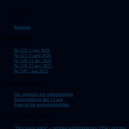
Du är här:
Start
Redaktör
Nyhetsbrev
Nr 122: 1 juni 2026
Nr 121: 3 april 2026
Nr 120: 21 dec 2025
Nr 119: 15 nov 2025
Nr 118 1 aug 2025
Observatorienytt
Sol, stjärnfall och solförmörkelse
Solförmörkelse den 12 aug
Snart tid för augustistjärnfallen
Populär Astronomi
”Den svarta solen” – svenska solförmörkelsen 1954 i nytt ljus