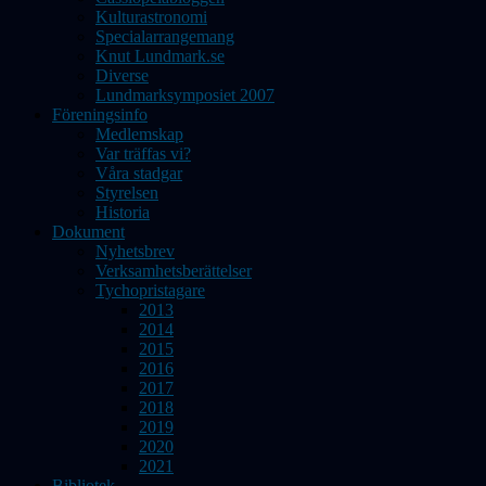
Kulturastronomi
Specialarrangemang
Knut Lundmark.se
Diverse
Lundmarksymposiet 2007
Föreningsinfo
Medlemskap
Var träffas vi?
Våra stadgar
Styrelsen
Historia
Dokument
Nyhetsbrev
Verksamhetsberättelser
Tychopristagare
2013
2014
2015
2016
2017
2018
2019
2020
2021
Bibliotek