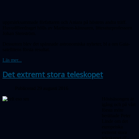
uppmärksammade författaren och Aniara på höstens andra träff.
Huvudföredraget hölls av Martinson-kännaren, litteraturprofessorn
Johan Stenström.
Dessutom blev det spännade astronomiska nyheter, bl a om Gaia-
satellitens första resultat.
Läs mer...
Det extremt stora teleskopet
Publicerad 29 augusti 2016
Höstsäsongen är
igång och på vårt
första möte
berättade Peter
Linde om det
europeiska
extremt stora
teleskopet (E-