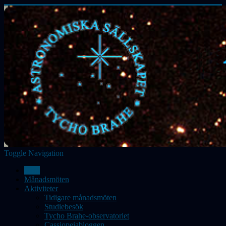
Toggle Navigation
Hem
Månadsmöten
Aktiviteter
Tidigare månadsmöten
Studiebesök
Tycho Brahe-observatoriet
Cassiopeiabloggen