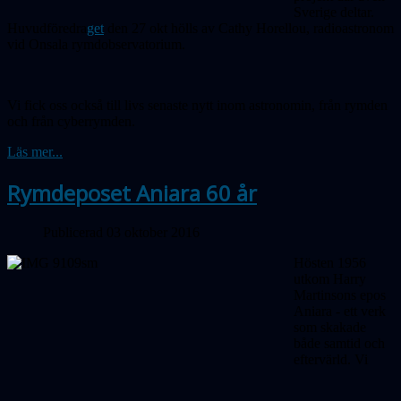
Sverige deltar.
Huvudföredra
get
den 27 okt hölls av Cathy Horellou, radioastronom
vid Onsala rymdobservatorium.
Vi fick oss också till livs senaste nytt inom astronomin, från rymden
och från cyberrymden.
Läs mer...
Rymdeposet Aniara 60 år
Publicerad 03 oktober 2016
Hösten 1956
utkom Harry
Martinsons epos
Aniara - ett verk
som skakade
både samtid och
eftervärld. Vi