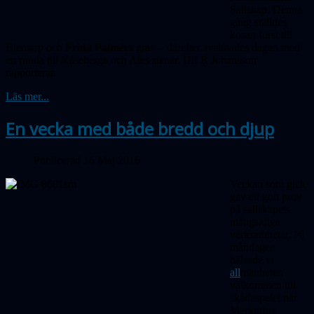
Sällskap. Denna
gång ställdes
kosan först till
Blentarp och
Frida Palmérs
grav – därefter avslutades dagen med
en runda till Kåseberga och Ales stenar. Ulf R Johansson
rapporterar.
Läs mer...
En vecka med både bredd och djup
Publicerad 16 Maj 2016
Veckan som gick
gav ett gott prov
på sällskapets
mångsidiga
verksamheter. På
måndagen
hälsade vi
all
mänheten
välkommen till
skådespelet när
Merkurius