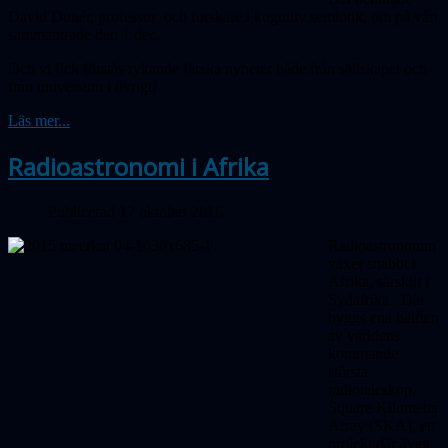
David Dunér, professor och forskare i kognitiv semiotik, om på vårt
sammanträde den 1 dec.
Och vi fick förstås rykande färska nyheter både från sällskapet och
från universum i övrigt!
Läs mer...
Radioastronomi i Afrika
Publicerad 17 oktober 2016
Radioastronomin
växer snabbt i
Afrika, särskilt i
Sydafrika
. Där
byggs ena hälften
av världens
kommande
största
radioteleskop,
Square Kilo­meter
Array (SKA), ett
projekt där även