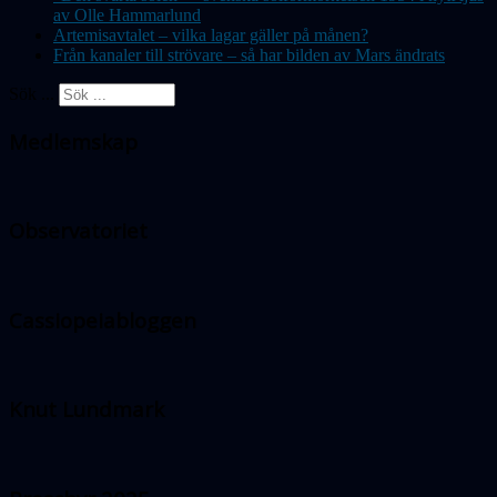
av Olle Hammarlund
Artemisavtalet – vilka lagar gäller på månen?
Från kanaler till strövare – så har bilden av Mars ändrats
Sök ...
Medlemskap
Observatoriet
Cassiopeiabloggen
Knut Lundmark