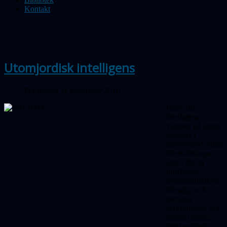
Kontakt
Utomjordisk intelligens
Publicerad 11 november 2016
Finns det
intelligenta
varelser på andra
planeter i
universum? Vilka
förutsättningar
krävs för att
intelligens,
kommunikations-
förmåga och
tekniska
civilisationer ska
kunna uppstå?
Det berättade