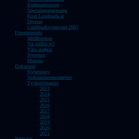
Kulturastronomi
Specialarrangemang
Knut Lundmark.se
Diverse
Lundmarksymposiet 2007
Föreningsinfo
Medlemskap
Var träffas vi?
Våra stadgar
Styrelsen
Historia
Dokument
Nyhetsbrev
Verksamhetsberättelser
Tychopristagare
2013
2014
2015
2016
2017
2018
2019
2020
2021
Bibliotek