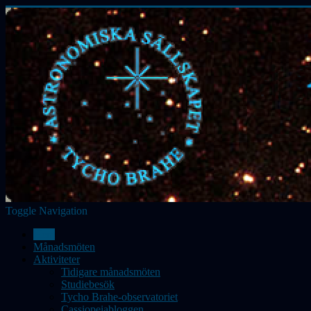
Toggle Navigation
Hem
Månadsmöten
Aktiviteter
Tidigare månadsmöten
Studiebesök
Tycho Brahe-observatoriet
Cassiopeiabloggen