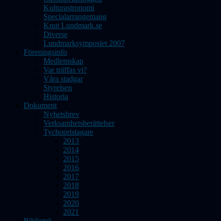
Kulturastronomi
Specialarrangemang
Knut Lundmark.se
Diverse
Lundmarksymposiet 2007
Föreningsinfo
Medlemskap
Var träffas vi?
Våra stadgar
Styrelsen
Historia
Dokument
Nyhetsbrev
Verksamhetsberättelser
Tychopristagare
2013
2014
2015
2016
2017
2018
2019
2020
2021
Bibliotek