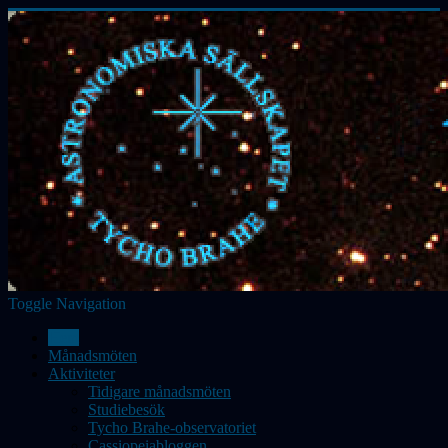
Toggle Navigation
Hem
Månadsmöten
Aktiviteter
Tidigare månadsmöten
Studiebesök
Tycho Brahe-observatoriet
Cassiopeiabloggen