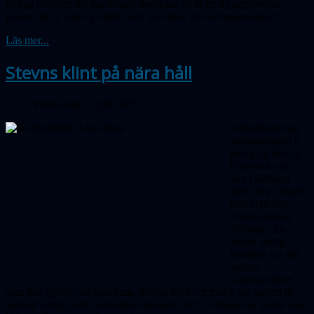
rikliga tillfällen för hundratals besökare att få en ny upplevelse
genom att se solen på detta sätt. Se bilder från arrangemanget!
Läs mer...
Stevns klint på nära håll
Publicerad 07 juli 2023
Vårutflykten på
nationaldagen 6
juni gick åter till
Danmark och
åter i sällskap
med våra vänner
från Hallands
Astronomiska
Sällskap. En
annan viktig
tradition var det
vackra
sommarvädret
som inte gjorde oss besvikna. Stevns klint var målet där spåren är
särskilt tydliga efter asteroidkollisionen för 65 miljoner år sedan som