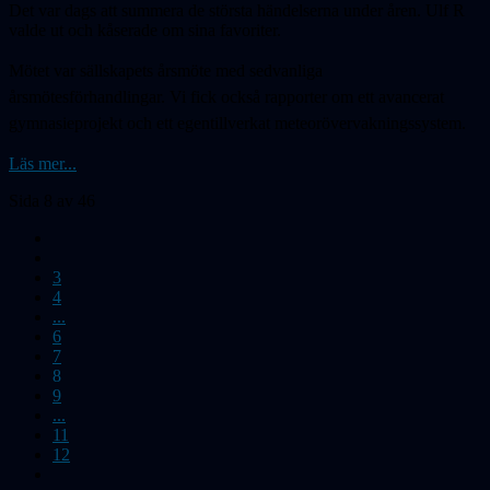
Det var dags att summera de största händelserna under åren. Ulf R
valde ut och kåserade om sina favoriter.
Mötet var sällskapets årsmöte med sedvanliga
årsmötesförhandlingar. Vi fick också rapporter om ett avancerat
gymnasieprojekt och ett egentillverkat meteorövervakningssystem.
Läs mer...
Sida 8 av 46
3
4
...
6
7
8
9
...
11
12