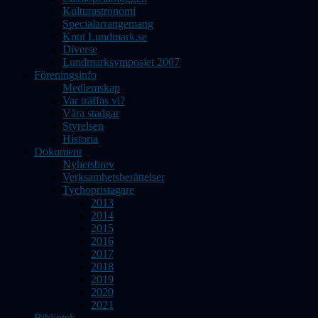
Kulturastronomi
Specialarrangemang
Knut Lundmark.se
Diverse
Lundmarksymposiet 2007
Föreningsinfo
Medlemskap
Var träffas vi?
Våra stadgar
Styrelsen
Historia
Dokument
Nyhetsbrev
Verksamhetsberättelser
Tychopristagare
2013
2014
2015
2016
2017
2018
2019
2020
2021
Bibliotek