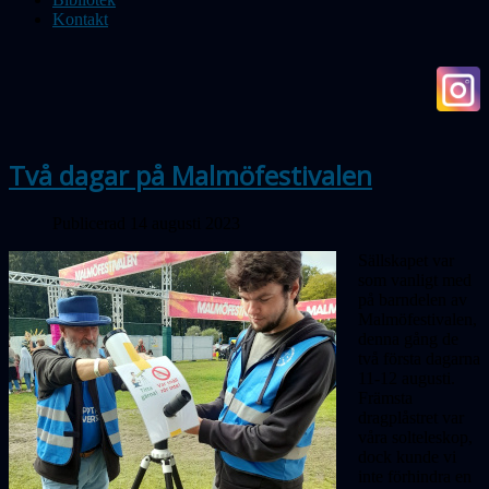
Kontakt
Två dagar på Malmöfestivalen
Publicerad 14 augusti 2023
Sällskapet var
som vanligt med
på barndelen av
Malmöfestivalen,
denna gång de
två första dagarna
11-12 augusti.
Främsta
dragplåstret var
våra solteleskop,
dock kunde vi
inte förhindra en