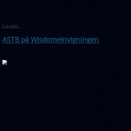
med detaljerade observationer av stjärnor i Vinter­gatan? Oscar
presenterade nya super­dator­simuleringar som skapar kosmologiska
experiment och hur dessa leder oss närmare en teori för galaxers
ursprung.
Läs mer...
ASTB på Wisdomeinvigningen
Publicerad 09 Maj 2023
22-23 april
invigdes så till
slut Wisdome på
Tekniska museet
i Malmö.
Wisdome är en
modern
digitaliserad form
av planetarium,
avsett för många
sorters
avancerade
visualiseringar.
Sällskapet var på plats och hjälpte till med att visa några av av