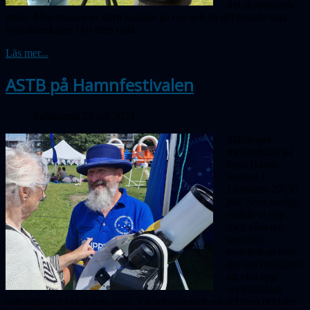
del skymmande
moln. Men massor av barn kollade på oss och en del testade sina
rymdkunskaper i en liten quiz.
Läs mer...
ASTB på Hamnfestivalen
Publicerad 25 juli 2023
Sällskapet
medverkade på
årets Hamn­
festival i
Limhamn 27-30
juli. Som vanligt
ställde vi upp
med våra två
speciella
solteleskop som
ger oss möjlighet
att visa upp
spektakulära
soleruptioner vid solens rand. Vädret varierade en del men det blev