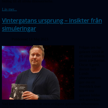
bidrog till att utrota dinosaurierna.
Läs mer...
Vintergatans ursprung – insikter från
simuleringar
Publicerad 14 Maj 2023
Frågan om hur
galaxer bildas är
ett olöst problem
inom astronomin.
Oscar Agertz,
docent vid
Lunds
observatorium,
gav oss en
överblick över
hur vi tror
galaxer bildas
och utvecklas.
Vad kan vi lära oss från de mest avlägsna galaxerna tillsammans