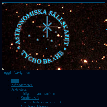
Toggle Navigation
Hem
Månadsmöten
Aktiviteter
Tidigare månadsmöten
Studiebesök
Tycho Brahe-observatoriet
Cassiopeiabloggen