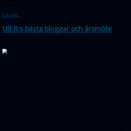
museets vetenskapsinstallationer.
Läs mer...
Ulf R:s bästa bloggar och årsmöte
Publicerad 03 april 2023
Cassiopeiabloggen såg dagens ljus år 2010. Sedan dess har
redaktören Ulf R Johansson hunnit med drygt 2000 ASTB-bloggar.