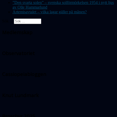
”Den svarta solen” – svenska solförmörkelsen 1954 i nytt ljus
av Olle Hammarlund
Artemisavtalet – vilka lagar gäller på månen?
Sök ...
Medlemskap
Observatoriet
Cassiopeiabloggen
Knut Lundmark
Broschyr 2025