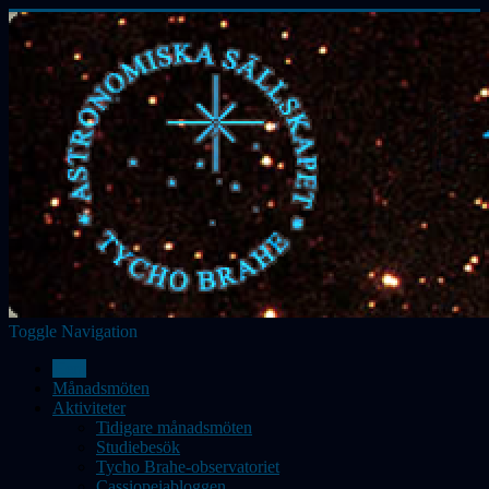
Toggle Navigation
Hem
Månadsmöten
Aktiviteter
Tidigare månadsmöten
Studiebesök
Tycho Brahe-observatoriet
Cassiopeiabloggen