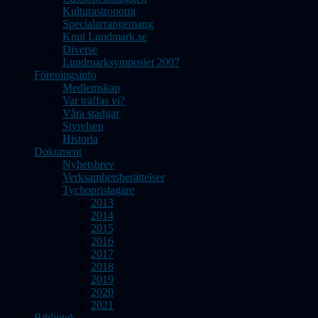
Kulturastronomi
Specialarrangemang
Knut Lundmark.se
Diverse
Lundmarksymposiet 2007
Föreningsinfo
Medlemskap
Var träffas vi?
Våra stadgar
Styrelsen
Historia
Dokument
Nyhetsbrev
Verksamhetsberättelser
Tychopristagare
2013
2014
2015
2016
2017
2018
2019
2020
2021
Bibliotek