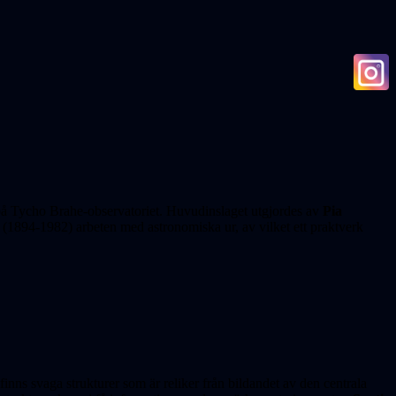
på Tycho Brahe-observatoriet. Huvudinslaget utgjordes av
Pia
(1894-1982) arbeten med astronomiska ur, av vilket ett praktverk
 finns svaga strukturer som är reliker från bildandet av den centrala