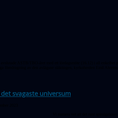
 avslutade ASTB/TBO-året med ett lördagsmöte (16.12) i all enkelhet 
ga föredragning av den avlägsne släktingen, kyrkoherden Emil Ahrents 
.
i det svagaste universum
ember 2023
Vi numera vet att det runt spiralgalaxer