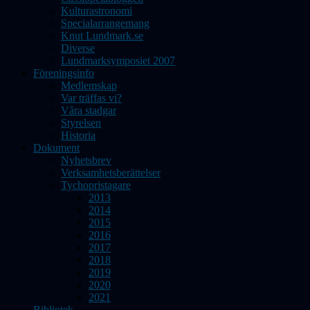
Kulturastronomi
Specialarrangemang
Knut Lundmark.se
Diverse
Lundmarksymposiet 2007
Föreningsinfo
Medlemskap
Var träffas vi?
Våra stadgar
Styrelsen
Historia
Dokument
Nyhetsbrev
Verksamhetsberättelser
Tychopristagare
2013
2014
2015
2016
2017
2018
2019
2020
2021
Bibliotek