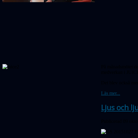
På månadsmötet de
medverkan i JUICE-
Det blev också mer
Läs mer...
Ljus och l
Publicerad 09 okt