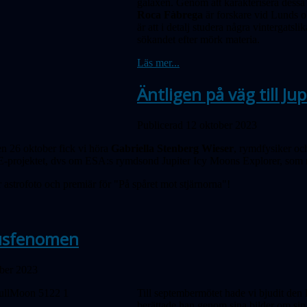
galaxen. Genom att karakterisera dessa
Roca Fàbrega
är forskare vid Lunds 
är att i detalj studera några vintergats
sökandet efter mörk materia.
Läs mer...
Äntligen på väg till Jup
Publicerad 12 oktober 2023
n 26 oktober fick vi höra
Gabriella Stenberg Wieser
, rymd­fysiker o
projektet, dvs om ESA:s rymdsond Jupiter Icy Moons Explorer, som nu l
 astrofoto och premiär för "På spåret mot stjärnorna"!
jusfenomen
ober 2023
Till septembermötet hade vi bjudit den
berättade han genom sina bilder om sin 