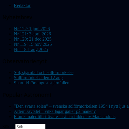
Redaktör
Nyhetsbrev
Nr 122: 1 juni 2026
Nr 121: 3 april 2026
Nr 120: 21 dec 2025
Nr 119: 15 nov 2025
Nr 118 1 aug 2025
Observatorienytt
Sol, stjärnfall och solförmörkelse
Solförmörkelse den 12 aug
Snart tid för augustistjärnfallen
Populär Astronomi
”Den svarta solen” – svenska solförmörkelsen 1954 i nytt lju
Artemisavtalet – vilka lagar gäller på månen?
Från kanaler till strövare – så har bilden av Mars ändrats
Sök ...