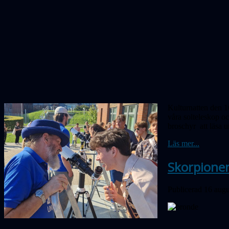
Kulturnatten den 16
våra solteleskop o
broschyr att läsa 
Läs mer...
Skorpione
Publicerad 16 augu