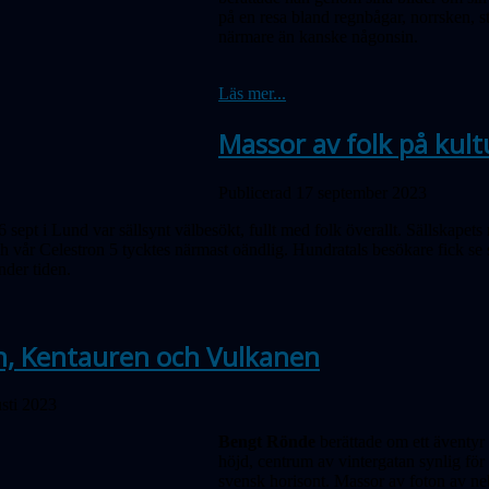
på en resa bland regnbågar, norrsken, s
närmare än kanske någonsin.
Läs mer...
Massor av folk på kul
Publicerad 17 september 2023
 sept i Lund var sällsynt välbesökt, fullt med folk överallt. Sällskape
ch vår Celestron 5 tycktes närmast oändlig. Hundratals besökare fick se
under tiden.
n, Kentauren och Vulkanen
sti 2023
Bengt Rönde
berättade om ett äventyr 
höjd, centrum av vintergatan synlig för
svensk horisont. Massor av foton av ne