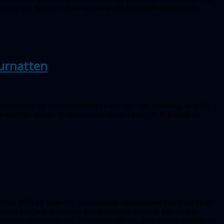
tjärnor och galaxer. Göran lät oss se och lära känna himlaobjekt
turnatten
ts medverkan vid Astronomihuset i Lund var inget undantag. Kön till
 solen efter kanske en halvtimmes väntan i kön. De fick dock vår
i juni 2023 på Teneriffa. En fantastisk stjärnhimmel från 2500 meter
 blotta ögat och spännande astrofotoobjekt som inte kan ses från
bulosor, stjärnhopar och Vintergatan utlovas. Han vågade jämföra sin