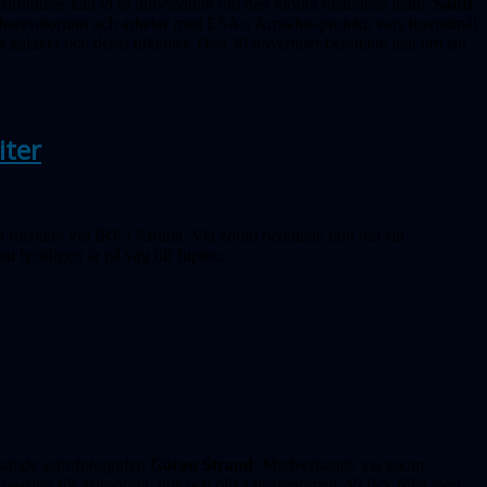
 strukturer kan vi få information om den mörka materiens natur.
Santi
observatorium och arbetar med ESA:s Arrakhis-projekt, vars huvudmål
lika galaxer och deras utkanter. Den 30 november berättade han om sitt
iter
ch forskare vid IRF i Kiruna. Via zoom berättade hon om sin
yckligen är på väg till Jupiter.
 kände astrofotografen
Göran Strand
. Medverkande via zoom
passion för astronomi, ljus och olika ljusfenomen. Vi fick följa med