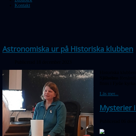
Kontakt
Astronomiska ur på Historiska klubben
Publicerad 18 december 2023
Historiska klubben
Sjöholms
förnämli
finns i Fjelie kyrka
Läs mer...
Mysterier 
Publicerad 06 dec