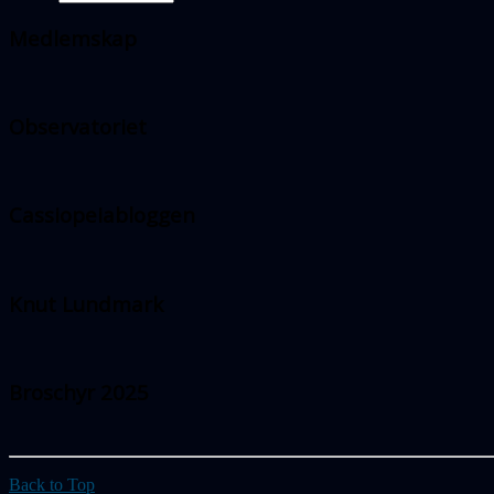
Medlemskap
Observatoriet
Cassiopeiabloggen
Knut Lundmark
Broschyr 2025
Back to Top