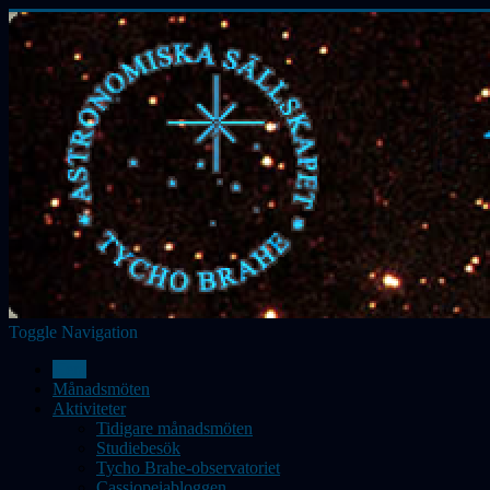
Toggle Navigation
Hem
Månadsmöten
Aktiviteter
Tidigare månadsmöten
Studiebesök
Tycho Brahe-observatoriet
Cassiopeiabloggen