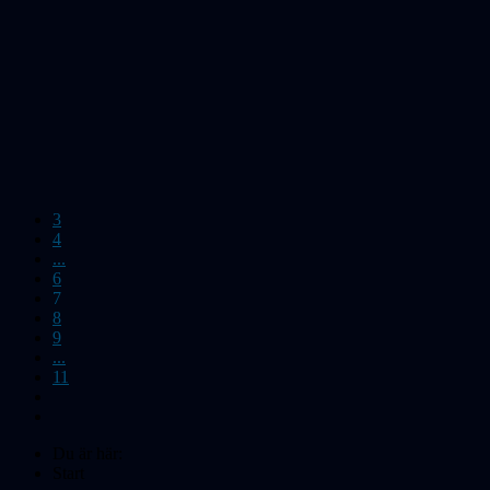
3
4
...
6
7
8
9
...
11
Du är här:
Start