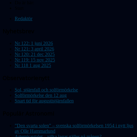
Du är här:
Start
Redaktör
Nyhetsbrev
Nr 122: 1 juni 2026
Nr 121: 3 april 2026
Nr 120: 21 dec 2025
Nr 119: 15 nov 2025
Nr 118 1 aug 2025
Observatorienytt
Sol, stjärnfall och solförmörkelse
Solförmörkelse den 12 aug
Snart tid för augustistjärnfallen
Populär Astronomi
”Den svarta solen” – svenska solförmörkelsen 1954 i nytt ljus
av Olle Hammarlund
Artemisavtalet – vilka lagar gäller på månen?