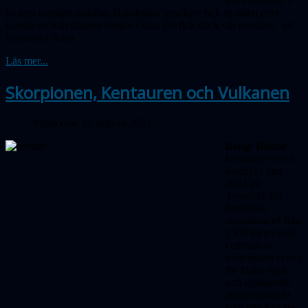
vår Celestron 5
tycktes närmast oändlig. Hundratals besökare fick se solen efter
kanske en halvtimmes väntan i kön. De fick dock vår broschyr att
läsa under tiden.
Läs mer...
Skorpionen, Kentauren och Vulkanen
Publicerad 16 augusti 2023
Bengt Rönde
berättade om ett
äventyr i juni
2023 på
Teneriffa. En
fantastisk
stjärnhimmel från
2500 meter höjd,
centrum av
vintergatan synlig
för blotta ögat
och spännande
astrofotoobjekt
som inte kan ses