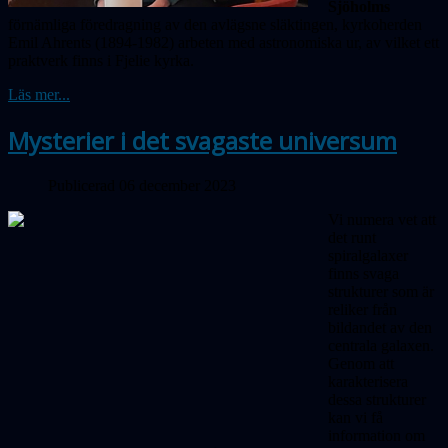
Sjöholms
förnämliga föredragning av den avlägsne släktingen, kyrkoherden
Emil Ahrents (1894-1982) arbeten med astronomiska ur, av vilket ett
praktverk finns i Fjelie kyrka.
Läs mer...
Mysterier i det svagaste universum
Publicerad 06 december 2023
Vi numera vet att
det runt
spiralgalaxer
finns svaga
strukturer som är
reliker från
bildandet av den
centrala galaxen.
Genom att
karakterisera
dessa strukturer
kan vi få
information om