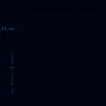
från svensk horisont. Massor av foton av nebulosor, stjärnhopar och
Vintergatan utlovas. Han vågade jämföra sin systemkamera med
Hubble-teleskopet!
Läs mer...
Sida 7 av 46
2
3
4
...
6
7
8
9
...
11