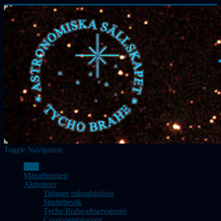
Toggle Navigation
Hem
Månadsmöten
Aktiviteter
Tidigare månadsmöten
Studiebesök
Tycho Brahe-observatoriet
Cassiopeiabloggen