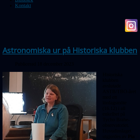
Kontakt
Astronomiska ur på Historiska klubben
Publicerad 18 december 2023
Historiska
klubben
avslutade
ASTB/TBO-året
med ett
lördagsmöte
(16.12) i all
enkelhet på
Tycho Brahe-
observatoriet.
Huvudinslaget
utgjordes av
Pia