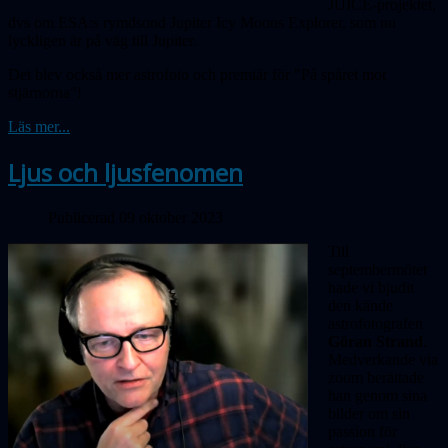
JUICE-projektet,
dvs om ESA:s rymdsond Jupiter Icy Moons Explorer, som nu
lyckligen är på väg till Jupiter.
Det blev också mer astrofoto och premiär för "På spåret mot
stjärnorna"!
Läs mer...
Ljus och ljusfenomen
Publicerad 09 oktober 2023
Till
septembermötet
hade vi bjudit
den kände
astrofotografen
Göran Strand
.
Medverkande via
zoom berättade
han genom sina
bilder om sin
passion för