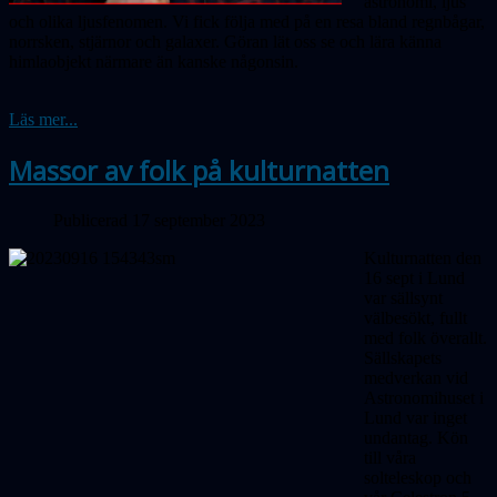
astronomi, ljus
och olika ljusfenomen. Vi fick följa med på en resa bland regnbågar,
norrsken, stjärnor och galaxer. Göran lät oss se och lära känna
himlaobjekt närmare än kanske någonsin.
Läs mer...
Massor av folk på kulturnatten
Publicerad 17 september 2023
Kulturnatten den
16 sept i Lund
var sällsynt
välbesökt, fullt
med folk överallt.
Sällskapets
medverkan vid
Astronomihuset i
Lund var inget
undantag. Kön
till våra
solteleskop och