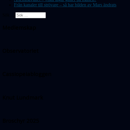
Från kanaler till strövare – så har bilden av Mars ändrats
Sök ...
Medlemskap
Observatoriet
Cassiopeiabloggen
Knut Lundmark
Broschyr 2025