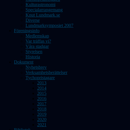
Kulturastronomi
Specialarrangemang
Knut Lundmark.se
Diverse
Lundmarksymposiet 2007
Föreningsinfo
Medlemskap
Var träffas vi?
Våra stadgar
Styrelsen
Historia
Dokument
Nyhetsbrev
Verksamhetsberättelser
Tychopristagare
2013
2014
2015
2016
2017
2018
2019
2020
2021
Bibliotek