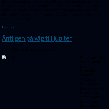
den mörka materiens natur.
Santi Roca Fàbrega
är forskare vid
Lunds observatorium och arbetar med ESA:s Arrakhis-projekt, vars
huvudmål är att i detalj studera några vintergatslika galaxer och
deras utkanter. Den 30 november berättade han om sitt sökandet
efter mörk materia.
Läs mer...
Äntligen på väg till Jupiter
Publicerad 12 oktober 2023
På månadsmötet
den 26 oktober
fick vi höra
Gabriella
Stenberg
Wieser
, rymd­
fysiker och
forskare vid IRF i
Kiruna. Via
zoom berättade
hon om sin
medverkan i