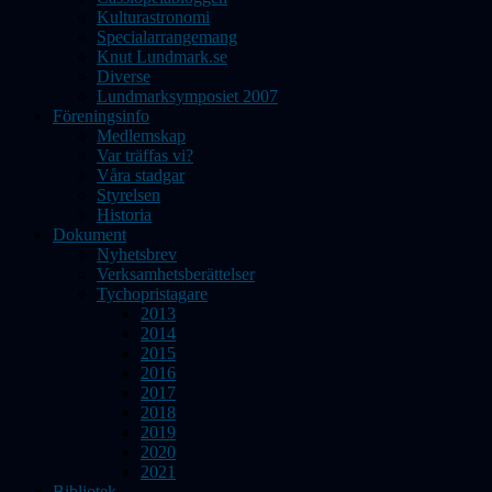
Kulturastronomi
Specialarrangemang
Knut Lundmark.se
Diverse
Lundmarksymposiet 2007
Föreningsinfo
Medlemskap
Var träffas vi?
Våra stadgar
Styrelsen
Historia
Dokument
Nyhetsbrev
Verksamhetsberättelser
Tychopristagare
2013
2014
2015
2016
2017
2018
2019
2020
2021
Bibliotek