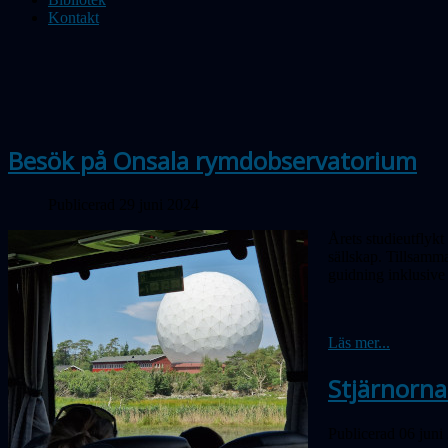
Kontakt
Besök på Onsala rymdobservatorium
Publicerad 29 juni 2024
Årets studieutflyk
sällskap. Tillsamma
guidning inklusive 
Läs mer...
Stjärnorna 
Publicerad 06 juni