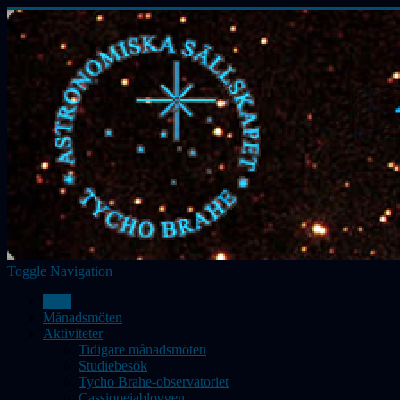
Toggle Navigation
Hem
Månadsmöten
Aktiviteter
Tidigare månadsmöten
Studiebesök
Tycho Brahe-observatoriet
Cassiopeiabloggen