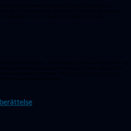
ats för att kunna betrakta stjärnhimlen. Stjärnor, planeter och
ng. Men i Planetariet finns stjärnhimlen kvar och vi kan sätta oss
till Vattenhallen Science Center och berättade och visade.
ligger ännu framför oss – att hitta någon planet som liknar jorden. Att
t men nu obser­veras solen som om den vore en fjärran stjärna för att
 solsystemets planeter. Professor Dainis Dravins berättade om den
tet var också sällskapets årsmöte.
berättelse