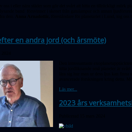
oss i eller nära städer som gör det svårt att hitta en tillräckligt mörk pl
lysande band försvinner i skenet från gatulampor och annan ljusföroreni
dra den.
Anna Arnadottir,
föreståndare för planetariet i Lund, tog oss 
fter en andra jord (och årsmöte)
s 2024
Den intressantaste exoplanetupptäckten 
hitta jord­lik­nande små planeter är svår
lära sig hur man ur dess ljus kan finna
avancerade forskningen kring detta. Mö
Läs mer...
2023 års verksamhets
Publicerad 15 mars 2024