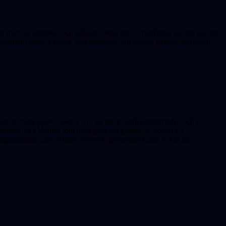
a möjliga storlekar och miljöer. Detta ger en möjlighet att lära sig om
Dessutom senaste rymd- och astrobildsnytt och ett gymnasieprojekt.
 Rönde hade under hösten kört ett par kvalificeringsrundor och nu
atinskolan i Malmö som nyss gjort sitt gymnasieprojekt på
 legendariska astronomen Payne-Gaposchkin fanns också på