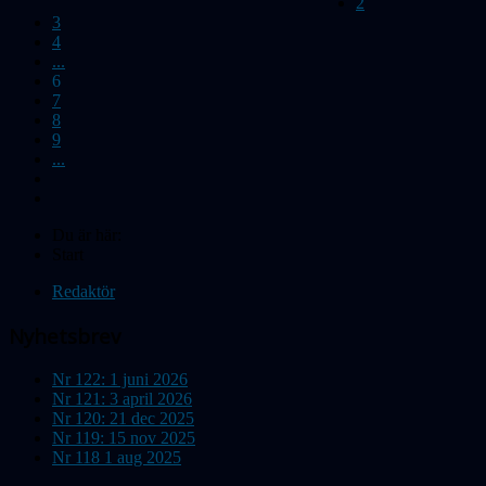
2
3
4
...
6
7
8
9
...
Du är här:
Start
Redaktör
Nyhetsbrev
Nr 122: 1 juni 2026
Nr 121: 3 april 2026
Nr 120: 21 dec 2025
Nr 119: 15 nov 2025
Nr 118 1 aug 2025