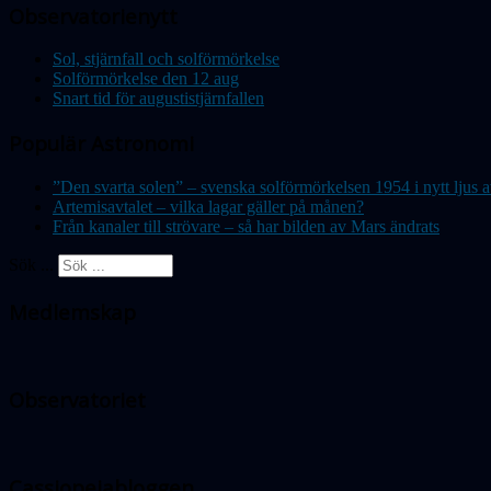
Observatorienytt
Sol, stjärnfall och solförmörkelse
Solförmörkelse den 12 aug
Snart tid för augustistjärnfallen
Populär Astronomi
”Den svarta solen” – svenska solförmörkelsen 1954 i nytt lju
Artemisavtalet – vilka lagar gäller på månen?
Från kanaler till strövare – så har bilden av Mars ändrats
Sök ...
Medlemskap
Observatoriet
Cassiopeiabloggen