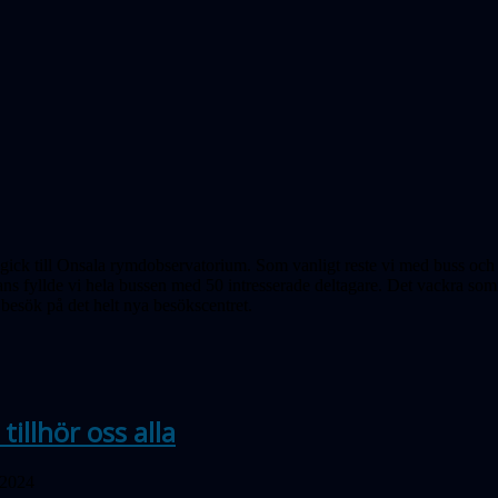
t gick till Onsala rymdobservatorium. Som vanligt reste vi med buss oc
ns fyllde vi hela bussen med 50 intresserade deltagare. Det vackra somm
besök på det helt nya besökscentret.
tillhör oss alla
 2024