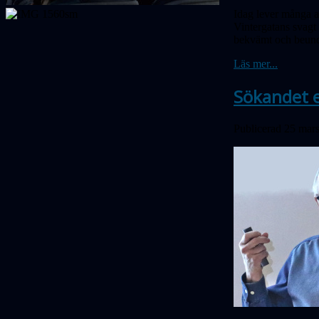
Idag lever många av 
Vintergatans svagt 
bekvämt och beun
Läs mer...
Sökandet e
Publicerad 25 mar