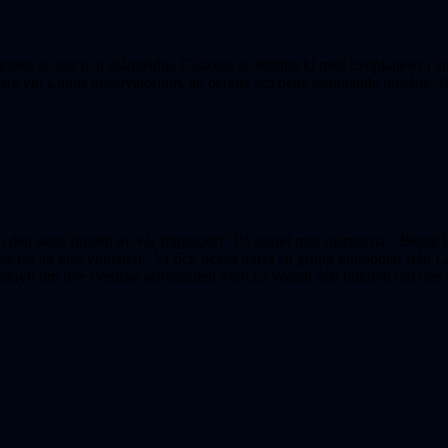
tionen är stor och mångsidig. Galaxen är vidsträckt med exoplaneter i all
skare vid Lunds observatorium, att berätta om detta spännande område. 
d den stora finalen av vår frågesport "På spåret mot stjärnorna". Bengt
as för att utse vinnaren.
Vi fick också träffa en grupp ungdomar från L
ymdnytt om nye svenske astronauten Marcus Wandt och boknytt om den