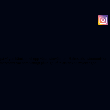
h på vägen hämtade vi upp våra astrovänner i Halmstads astronomiska
arvädret var som vanligt pålitligt. På plats fick vi mycket god