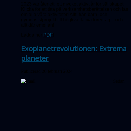
2023 var åter ett ett mycket aktivt år för sällskapet.
Klicka för att titta på verksamhetsberättelsen och läs
om alla våra aktiviteter! Allt ifrån barn- och
gymnasistprojekt till högkvalitativa föredrag – och
allt där emellan!
Ladda ner
PDF
!
Exoplanetrevolutionen: Extrema
planeter
Publicerad 20 februari 2024
Sedan