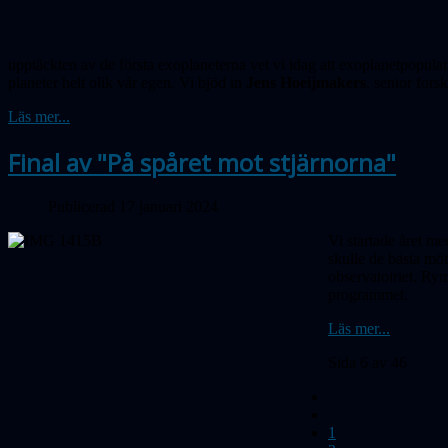
upptäckten av de första exo­pla­neterna vet vi idag att exoplanetpopula
planeter helt olik vår egen. Vi bjöd in
Jens Hoeijmakers
, senior for
Läs mer...
Final av "På spåret mot stjärnorna"
Publicerad 17 januari 2024
Vi startade året me
skulle de bästa möt
observatoiriet. R
programmet.
Läs mer...
Sida 6 av 46
1