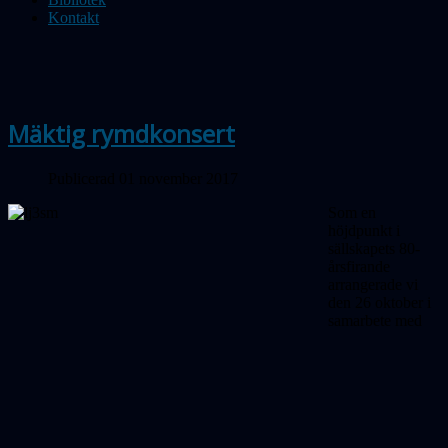
Kontakt
Mäktig rymdkonsert
Publicerad 01 november 2017
Som en
höjdpunkt i
sällskapets 80-
årsfirande
arrangerade vi
den 26 oktober i
samarbete med