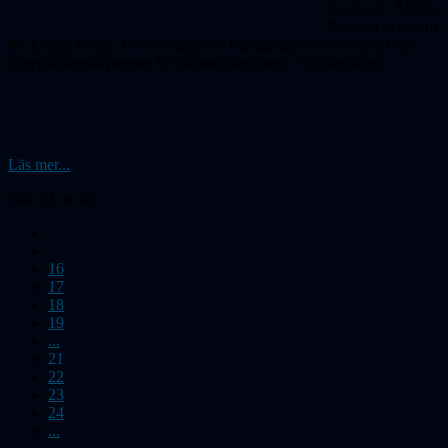
Avaruus", Marko
Pekkola och hans
fru Emma Bruus. De berättade om framgångarna och om det nya
övervaknings-systemet för himmelsfenomen, "Himlavakten".
Läs mer...
Sida 21 av 46
16
17
18
19
...
21
22
23
24
...