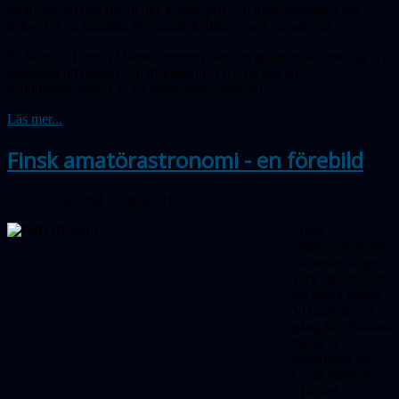
proklamerad dag för att öka kunskapen och medvetenheten om
risken för en framtida förödande kollision med en asteroid.
På Scandic Hotel i Malmö centrum blev det spännande föredrag och
möjlighet till mingel och diskussion. Och till slut en
realtidsobservation av en passerande asteroid!
Läs mer...
Finsk amatörastronomi - en förebild
Publicerad 18 april 2017
Finsk
amatörastronomi
har sedan länge
varit ett föredöme
för andra länder.
Vi hade denna
gång från Finland
bjudit in
redaktören för
Ursas
tidskrift
"Tähdet ja