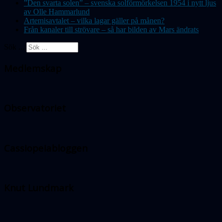
”Den svarta solen” – svenska solförmörkelsen 1954 i nytt ljus
av Olle Hammarlund
Artemisavtalet – vilka lagar gäller på månen?
Från kanaler till strövare – så har bilden av Mars ändrats
Sök ...
Medlemskap
Observatoriet
Cassiopeiabloggen
Knut Lundmark