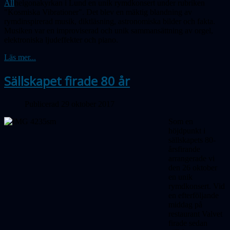
All
helgonakyrkan i Lund en unik rymdkonsert under rubriken
"Kosmiska Vibrationer". Det blev en mäktig blandning av
rymdinspirerad musik, diktläsning, astronomiska bilder och fakta.
Musiken var en improviserad och unik sammansättning av orgel,
elektroniska ljudeffekter och piano.
Läs mer...
Sällskapet firade 80 år
Publicerad 29 oktober 2017
Som en
höjdpunkt i
sällskapets 80-
årsfirande
arrangerade vi
den 26 oktober
en unik
rymdkonsert. Vid
en efterföljande
middag på
restaurant Valvet
firade sedan