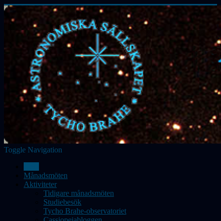
Toggle Navigation
Hem
Månadsmöten
Aktiviteter
Tidigare månadsmöten
Studiebesök
Tycho Brahe-observatoriet
Cassiopeiabloggen