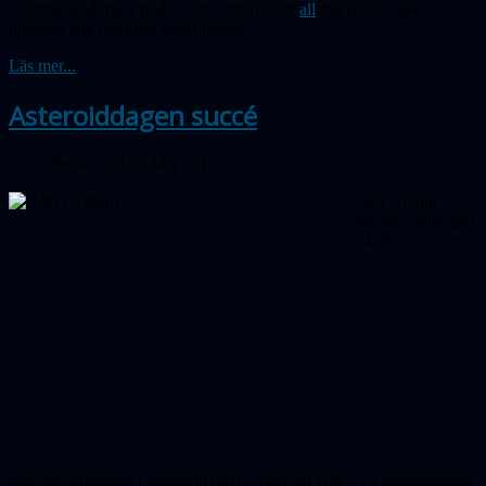
Fantatisrikedomen flödar och barnen fixar
all
ting själva, med
intres
ser
ade föräldrar som biträden...
Läs mer...
Asteroiddagen succé
Publicerad 09 Maj 2017
Den 30 juni
satsade sällskapet
på ett
specialevenemang i samband med "Asteroid Day", en internationellt