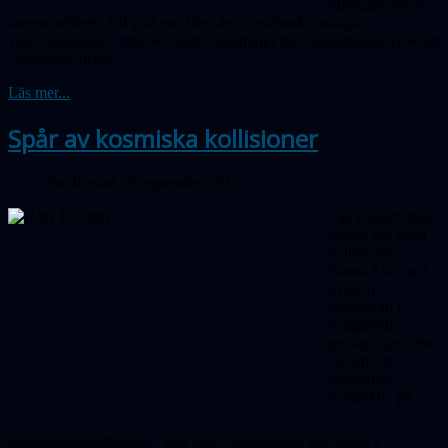
sällskapet mera
internt jubileet. Till god mat blev det Lundmarknostalgia,
videohälsningar, mm. Kvällens höjdpunkt blev utdelningen av Knut
Lundmark-priset.
Läs mer...
Spår av kosmiska kollisioner
Publicerad 10 september 2017
Vad händer med
jorden vid stora
kollisioner?
Sanna Alwmark,
nyligen
disputerad i
berggrunds-
geologi, gav den
28 sept ett
geologiskt
perspektiv på
himlakroppskollisioner - den mest spektakulära processen i