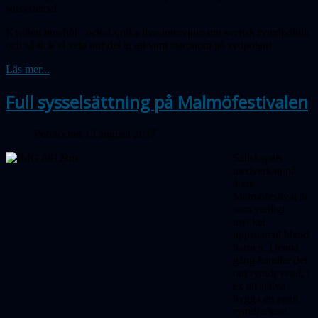
solsystemet.
Kvällen innehöll också unika live-intervjuer om svensk rymdpolitik
och så fick vi veta hur det är att vara astronom på sydpolen!
Läs mer...
Full sysselsättning på Malmöfestivalen
Publicerad 13 augusti 2017
Sällskapets
medverkan på
årets
Malmöfestival är
som vanligt
mycket
uppskattad bland
barnen. Denna
gång handlar det
om rymdpyssel, t
ex att själva
bygga en egen
rymdfarkost.