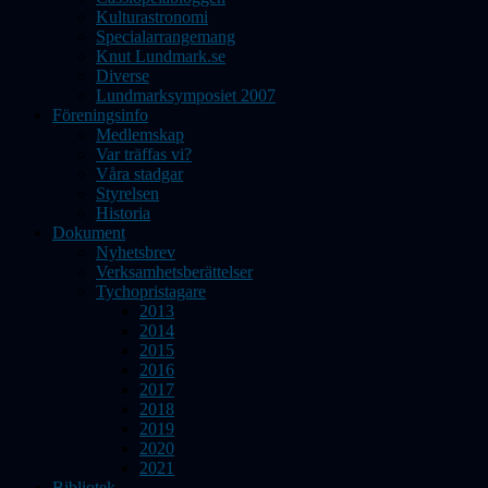
Kulturastronomi
Specialarrangemang
Knut Lundmark.se
Diverse
Lundmarksymposiet 2007
Föreningsinfo
Medlemskap
Var träffas vi?
Våra stadgar
Styrelsen
Historia
Dokument
Nyhetsbrev
Verksamhetsberättelser
Tychopristagare
2013
2014
2015
2016
2017
2018
2019
2020
2021
Bibliotek