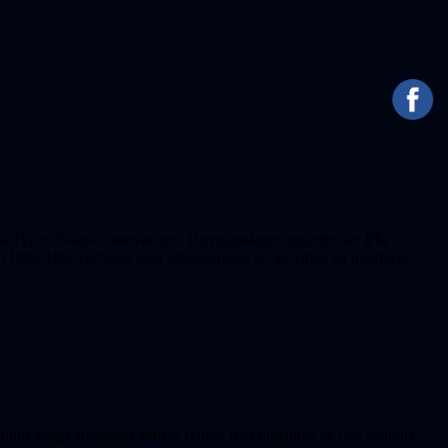
på Tycho Brahe-observatoriet. Huvudinslaget utgjordes av
Pia
(1894-1982) arbeten med astronomiska ur, av vilket ett praktverk
 finns svaga strukturer som är reliker från bildandet av den centrala