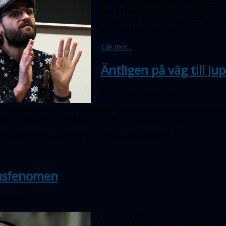
galaxen. Genom att karakterisera dessa
Roca Fàbrega
är forskare vid Lunds 
är att i detalj studera några vintergats
sökandet efter mörk materia.
Läs mer...
Äntligen på väg till Jup
Publicerad 12 oktober 2023
n 26 oktober fick vi höra
Gabriella Stenberg Wieser
, rymd­fysiker o
projektet, dvs om ESA:s rymdsond Jupiter Icy Moons Explorer, som nu l
 astrofoto och premiär för "På spåret mot stjärnorna"!
jusfenomen
ober 2023
Till septembermötet hade vi bjudit den
berättade han genom sina bilder om sin 