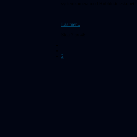
systemkamera med Hubble-teleskopet!
Läs mer...
Sida 7 av 46
2