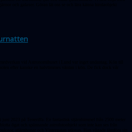
tjärnor och galaxer. Göran lät oss se och lära känna himlaobjekt
turnatten
ts medverkan vid Astronomihuset i Lund var inget undantag. Kön till
 solen efter kanske en halvtimmes väntan i kön. De fick dock vår
i juni 2023 på Teneriffa. En fantastisk stjärnhimmel från 2500 meter
 blotta ögat och spännande astrofotoobjekt som inte kan ses från
bulosor, stjärnhopar och Vintergatan utlovas. Han vågade jämföra sin