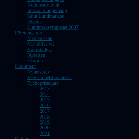
Kulturastronomi
Specialarrangemang
Knut Lundmark.se
Diverse
Lundmarksymposiet 2007
Föreningsinfo
Medlemskap
Var träffas vi?
Våra stadgar
Styrelsen
Historia
Dokument
Nyhetsbrev
Verksamhetsberättelser
Tychopristagare
2013
2014
2015
2016
2017
2018
2019
2020
2021
Bibliotek