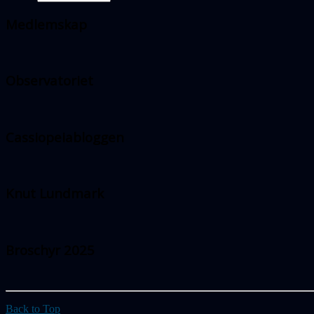
Medlemskap
Observatoriet
Cassiopeiabloggen
Knut Lundmark
Broschyr 2025
Back to Top