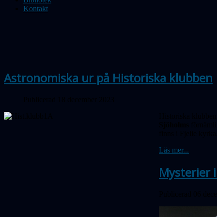
Kontakt
Astronomiska ur på Historiska klubben
Publicerad 18 december 2023
Historiska klubben
Sjöholms
förnämli
finns i Fjelie kyrka
Läs mer...
Mysterier 
Publicerad 06 dec