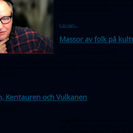
på en resa bland regnbågar, norrsken, s
närmare än kanske någonsin.
Läs mer...
Massor av folk på kul
Publicerad 17 september 2023
 sept i Lund var sällsynt välbesökt, fullt med folk överallt. Sällskape
ch vår Celestron 5 tycktes närmast oändlig. Hundratals besökare fick se
under tiden.
n, Kentauren och Vulkanen
sti 2023
Bengt Rönde
berättade om ett äventyr 
höjd, centrum av vintergatan synlig för
svensk horisont. Massor av foton av ne