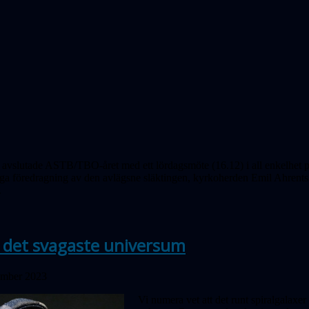
 avslutade ASTB/TBO-året med ett lördagsmöte (16.12) i all enkelhet 
ga föredragning av den avlägsne släktingen, kyrkoherden Emil Ahrents 
.
i det svagaste universum
ember 2023
Vi numera vet att det runt spiralgalaxer