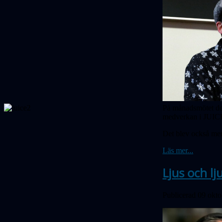
På månadsmötet de
medverkan i JUICE-
Det blev också mer
Läs mer...
Ljus och l
Publicerad 09 okt