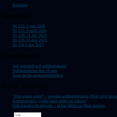
Redaktör
Nyhetsbrev
Nr 122: 1 juni 2026
Nr 121: 3 april 2026
Nr 120: 21 dec 2025
Nr 119: 15 nov 2025
Nr 118 1 aug 2025
Observatorienytt
Sol, stjärnfall och solförmörkelse
Solförmörkelse den 12 aug
Snart tid för augustistjärnfallen
Populär Astronomi
”Den svarta solen” – svenska solförmörkelsen 1954 i nytt lju
Artemisavtalet – vilka lagar gäller på månen?
Från kanaler till strövare – så har bilden av Mars ändrats
Sök ...