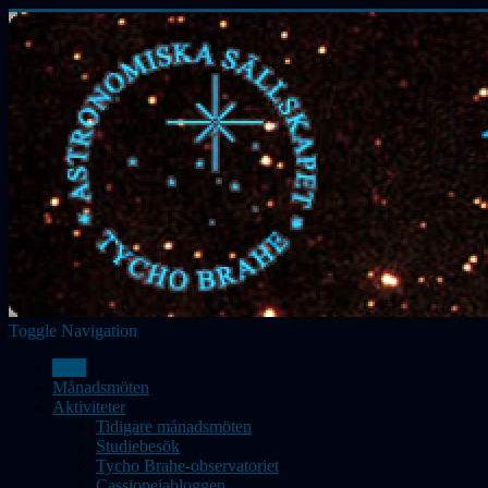
Toggle Navigation
Hem
Månadsmöten
Aktiviteter
Tidigare månadsmöten
Studiebesök
Tycho Brahe-observatoriet
Cassiopeiabloggen