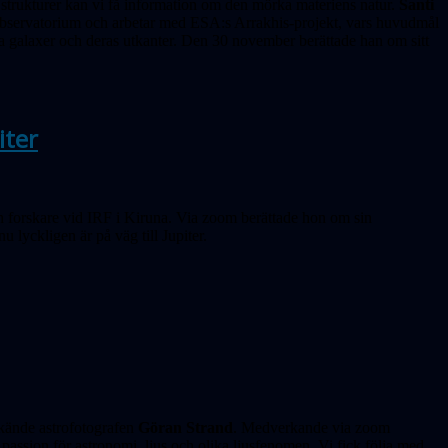
 strukturer kan vi få information om den mörka materiens natur.
Santi
observatorium och arbetar med ESA:s Arrakhis-projekt, vars huvudmål
lika galaxer och deras utkanter. Den 30 november berättade han om sitt
iter
ch forskare vid IRF i Kiruna. Via zoom berättade hon om sin
yckligen är på väg till Jupiter.
 kände astrofotografen
Göran Strand
. Medverkande via zoom
passion för astronomi, ljus och olika ljusfenomen. Vi fick följa med