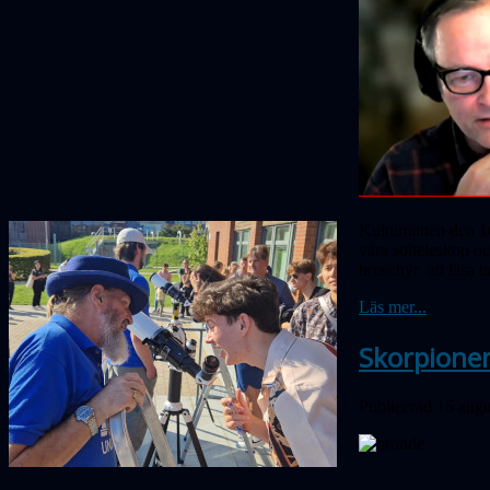
Kulturnatten den 16
våra solteleskop o
broschyr att läsa 
Läs mer...
Skorpione
Publicerad 16 augu